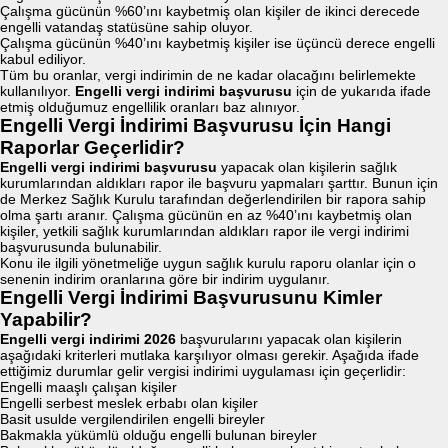
Çalışma gücünün %60’ını kaybetmiş olan kişiler de ikinci derecede
engelli vatandaş statüsüne sahip oluyor.
Çalışma gücünün %40’ını kaybetmiş kişiler ise üçüncü derece engelli
kabul ediliyor.
Tüm bu oranlar, vergi indirimin de ne kadar olacağını belirlemekte
kullanılıyor.
Engelli vergi indirimi başvurusu
için de yukarıda ifade
etmiş olduğumuz engellilik oranları baz alınıyor.
Engelli Vergi İndirimi Başvurusu İçin Hangi
Raporlar Geçerlidir?
Engelli vergi indirimi başvurusu
yapacak olan kişilerin sağlık
kurumlarından aldıkları rapor ile başvuru yapmaları şarttır. Bunun için
de Merkez Sağlık Kurulu tarafından değerlendirilen bir rapora sahip
olma şartı aranır. Çalışma gücünün en az %40’ını kaybetmiş olan
kişiler, yetkili sağlık kurumlarından aldıkları rapor ile vergi indirimi
başvurusunda bulunabilir.
Konu ile ilgili yönetmeliğe uygun sağlık kurulu raporu olanlar için o
senenin indirim oranlarına göre bir indirim uygulanır.
Engelli Vergi İndirimi Başvurusunu Kimler
Yapabilir?
Engelli vergi indirimi 2026
başvurularını yapacak olan kişilerin
aşağıdaki kriterleri mutlaka karşılıyor olması gerekir. Aşağıda ifade
ettiğimiz durumlar gelir vergisi indirimi uygulaması için geçerlidir:
Engelli maaşlı çalışan kişiler
Engelli serbest meslek erbabı olan kişiler
Basit usulde vergilendirilen engelli bireyler
Bakmakla yükümlü olduğu engelli bulunan bireyler