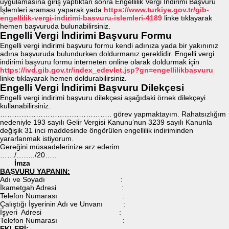
uygulamasına giriş yaptıktan sonra Engellilik Vergi İndirimi Başvuru
İşlemleri araması yaparak yada
https://www.turkiye.gov.tr/gib-
engellilik-vergi-indirimi-basvuru-islemleri-4189
linke tıklayarak
hemen başvuruda bulunabilirsiniz.
Engelli Vergi İndirimi Başvuru Formu
Engelli vergi indirimi başvuru formu kendi adınıza yada bir yakınınız
adına başvuruda bulundurken doldurmanız gereklidir. Engelli vergi
indirimi başvuru formu interneten online olarak doldurmak için
https://ivd.gib.gov.tr/index_edevlet.jsp?gn=engellilikbasvuru
linke tıklayarak hemen doldurabilirsiniz.
Engelli Vergi İndirimi Başvuru Dilekçesi
Engelli vergi indirimi başvuru dilekçesi aşağıdaki örnek dilekçeyi
kullanabilirsiniz.
……………………………………….. görev yapmaktayım. Rahatsızlığım
nedeniyle 193 sayılı Gelir Vergisi Kanunu’nun 3239 sayılı Kanunla
değişik 31 inci maddesinde öngörülen engellilik indiriminden
yararlanmak istiyorum.
Gereğini müsaadelerinize arz ederim.
……/……../20…..
İmza
BAŞVURU YAPANIN:
Adı ve Soyadı :
İkametgah Adresi :
Telefon Numarası :
Çalıştığı İşyerinin Adı ve Unvanı :
İşyeri Adresi :
Telefon Numarası :
EKLERİ: