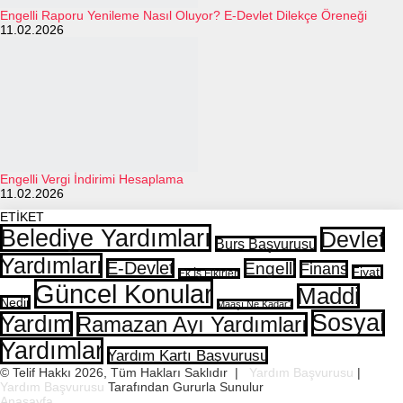
Engelli Raporu Yenileme Nasıl Oluyor? E-Devlet Dilekçe Öreneği
11.02.2026
Engelli Vergi İndirimi Hesaplama
11.02.2026
ETİKET
Belediye Yardımları
Devlet
Burs Başvurusu
Yardımları
E-Devlet
Engelli
Finans
Fiyatı
Ek İş Fikirleri
Güncel Konular
Maddi
Nedir
Maaşı Ne Kadar?
Sosyal
Yardım
Ramazan Ayı Yardımları
Yardımlar
Yardım Kartı Başvurusu
© Telif Hakkı 2026, Tüm Hakları Saklıdır |
Yardım Başvurusu
|
Yardım Başvurusu
Tarafından Gururla Sunulur
Anasayfa