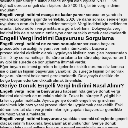
şeklinde yansımıştır. İkinci derece engeli olan kişilere 5700 TL ve
üçüncü derece engeli olan kişilere de 2400 TL gibi bir vergi indirimi
uygulanır.
Engelli vergi indirimi maaşa ne kadar yansır
sorusunun yanıtı da
yukarıdaki bilgiler ışığında verilebilir. 2026 ve daha sonraki seneler için
uygulanan oran da henüz belirlenmemiştir. Vergi indirimi için belirlenen
oranlar, talep edilen vergi miktarına göre belirlenir. Dolayısıyla vergi
indirimi için de o senenin enflasyon oranını takip etmek gerekmektedir.
Engelli Vergi İndirimi Başvurusu Sorgulama
Engelli vergi indirimi ne zaman sonuçlanır
sorusuna başvuru
prosedürleri aracılığı ile yanıt vermek mümkündür. Başvuru
prosedürlerini eksiksiz olarak uygulayan kişilerin sonuçları başvurudan
1.5 – 2 ay sonra netleşir. Bu süre ortalama bir süre olup başvurunun 1
ay gibi bir sürede de sonuçlanma ihtimali vardır.
Eğer beyan edilmesi gereken belgelerde eksiklik durumu söz konusu
ise o zaman kişinin başvurusu yanabilir. Bu süreçte kişinin bir sonraki
başvuru sürecini beklemesi gerekmektedir. Dolayısıyla özellikle de
belge beyan ederken dikkatli olmak önemlidir.
Geriye Dönük Engelli Vergi İndirimi Nasıl Alınır?
Engelli vergi indirimi başvurusu
kapsamında geriye dönük vergi
indirimi alabilmek de mümkün olabilir. Fakat bu süreçte 5 yıl gibi bir
kriter uygulanmaktadır. Ayrıca geriye dönük engelli vergi indirimi
alabilmek için bazı yasal prosedürleri de uygulamak gerekebilir. Eski
dönemlere ait olan vergi indirimleri için yapılan başvurular genellikle
olumsuz yanıt almaktadır.
Engelli vergi indirimi başvurusu
yaptıktan sonraki süreçlerde geçerli
olacak indirim hakkında faydalanmak mümkündür. Geriye dönük
işlemler için yasal yollara başvurup emsal yaratılabilir ya da varsa