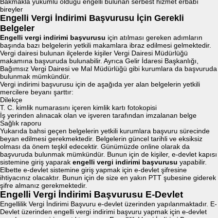
Bakmakla yükümlü olduğu engelli bulunan serbest hizmet erbabı
bireyler
Engelli Vergi İndirimi Başvurusu İçin Gerekli
Belgeler
Engelli vergi indirimi başvurusu
için atılması gereken adımların
başında bazı belgelerin yetkili makamlara ibraz edilmesi gelmektedir.
Vergi dairesi bulunan ilçelerde kişiler Vergi Dairesi Müdürlüğü
makamına başvuruda bulunabilir. Ayrıca Gelir İdaresi Başkanlığı,
Bağımsız Vergi Dairesi ve Mal Müdürlüğü gibi kurumlara da başvuruda
bulunmak mümkündür.
Vergi indirimi başvurusu için de aşağıda yer alan belgelerin yetkili
mercilere beyanı şarttır:
Dilekçe
T. C. kimlik numarasını içeren kimlik kartı fotokopisi
İş yerinden alınacak olan ve işveren tarafından imzalanan belge
Sağlık raporu
Yukarıda bahsi geçen belgelerin yetkili kurumlara başvuru sürecinde
beyan edilmesi gerekmektedir. Belgelerin güncel tarihli ve eksiksiz
olması da önem teşkil edecektir. Günümüzde online olarak da
başvuruda bulunmak mümkündür. Bunun için de kişiler, e-devlet kapısı
sistemine giriş yaparak
engelli vergi indirimi başvurusu
yapabilir.
Elbette e-devlet sistemine giriş yapmak için e-devlet şifresine
ihtiyacınız olacaktır. Bunun için de size en yakın PTT şubesine giderek
şifre almanız gerekmektedir.
Engelli Vergi İndirimi Başvurusu E-Devlet
Engellilik Vergi İndirimi Başvuru e-devlet üzerinden yapılanmaktadır. E-
Devlet üzerinden engelli vergi indirimi başvuru yapmak için e-devlet