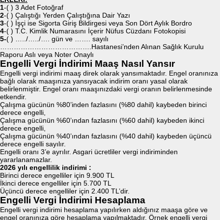
1
-( ) 3 Adet Fotoğraf
2
-( ) Çalıştığı Yerden Çalıştığına Dair Yazı
3
-( ) İşçi ise Sigorta Giriş Bildirgesi veya Son Dört Aylık Bordro
4
-( ) T.C. Kimlik Numarasını İçerir Nüfus Cüzdanı Fotokopisi
5-
( ) …../…../…. gün ve ……. sayılı
………………………………….Hastanesi’nden Alınan Sağlık Kurulu
Raporu Aslı veya Noter Onaylı
Engelli Vergi İndirimi Maaş Nasıl Yansır
Engelli vergi indirimi maaş direk olarak yansımaktadır. Engel oranınıza
bağlı olarak maaşınıza yansıyacak indirim oranı yasal olarak
belirlenmiştir. Engel oranı maaşınızdaki vergi oranın belirlenmesinde
etkendir.
Çalışma gücünün %80’inden fazlasını (%80 dahil) kaybeden birinci
derece engelli,
Çalışma gücünün %60’ından fazlasını (%60 dahil) kaybeden ikinci
derece engelli,
Çalışma gücünün %40’ından fazlasını (%40 dahil) kaybeden üçüncü
derece engelli sayılır.
Engelli oranı 3’e ayrılır. Asgari ücretliler vergi indiriminden
yararlanamazlar.
2026 yılı engellilik indirimi :
Birinci derece engelliler için 9.900 TL
İkinci derece engelliler için 5.700 TL
Üçüncü derece engelliler için 2.400 TL’dir.
Engelli Vergi İndirimi Hesaplama
Engelli vergi indirimi hesaplama yapılırken aldığınız maaşa göre ve
engel oranınıza göre hesaplama yapılmaktadır. Örnek engelli vergi