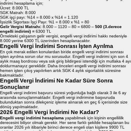
indirimi hesaplama için;
Ücret: 8.000 TL
SGK Matrah: 8.000
SGK işçi payı: %14 = 8.000 x %14 = 1.120
İşsizlik Sigortası İşçi Payı: %1 = 8.000 x %1 = 80
Gelir Vergisi Matrahı:
8.000 – 1120 – 80 = 6800 –
500 (3.derece
engelli indirimi) =
6300
TL
Örnekteki çalışanın gelir vergisi, engelli vergi indirimi hakkı nedeniyle
8.000 yerine 6300 TL üzerinden hesaplanacaktır.
Engelli Vergi İndirimi Sonrası İşten Ayrılma
En çok merak edilen konulardan biride engelli vergi indirimi sonrası
işten ayrılma sorun olur mu sorusudur. Engelli vergi indirimi için son 4
aylık maaş bordrosu veya ssk giriş bildirgesi istendiği için mutlaka 4 ayı
doldurmanayız gereklidir. Daha önceleri engelli vergi indirimi sonrası
hemen işten çıkış yapılırken artık SGK 4 aylık sigortalılık süresine
bakmaktadır.
Engelli Vergi İndirimi Ne Kadar Süre Sonra
Sonuçlanır
Engelli vergi indirimi başvuru süresi yoğunluğa bağlı olarak 3 ile 6 ay
arasında sonuçlanmaktadır. Engelli vergi indirimine başvuruda
bulunduktan sonra dilekçeniz işleme alınarak en geç 6 içerisinde size
dönüş yapılmaktadır.
2026 Engelli Vergi İndirimi Ne Kadar?
Engelli vergi indirimi hesaplama
yapabilmek için kişinin engellililk
derecesini biliyor olmak gerekir. Her sene farklı şekilde hesaplanan bu
oranlar 2026 yılı itibariyle birinci derece engeli olan kişilere 9900 TL