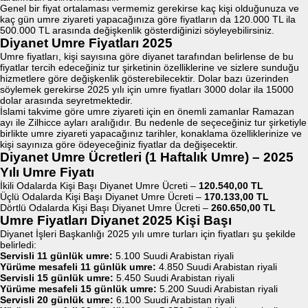
Genel bir fiyat ortalaması vermemiz gerekirse kaç kişi olduğunuza ve
kaç gün umre ziyareti yapacağınıza göre fiyatların da 120.000 TL ila
500.000 TL arasında değişkenlik gösterdiğinizi söyleyebilirsiniz.
Diyanet Umre Fiyatları 2025
Umre fiyatları, kişi sayısına göre diyanet tarafından belirlense de bu
fiyatlar tercih edeceğiniz tur şirketinin özelliklerine ve sizlere sunduğu
hizmetlere göre değişkenlik gösterebilecektir. Dolar bazı üzerinden
söylemek gerekirse 2025 yılı için umre fiyatları 3000 dolar ila 15000
dolar arasında seyretmektedir.
İslami takvime göre umre ziyareti için en önemli zamanlar Ramazan
ayı ile Zilhicce ayları aralığıdır. Bu nedenle de seçeceğiniz tur şirketiyle
birlikte umre ziyareti yapacağınız tarihler, konaklama özelliklerinize ve
kişi sayınıza göre ödeyeceğiniz fiyatlar da değişecektir.
Diyanet Umre Ücretleri (1 Haftalık Umre) – 2025
Yılı Umre Fiyatı
İkili Odalarda Kişi Başı Diyanet Umre Ücreti –
120.540,00 TL
Üçlü Odalarda Kişi Başı Diyanet Umre Ücreti –
170.133,00 TL
Dörtlü Odalarda Kişi Başı Diyanet Umre Ücreti –
260.650,00 TL
Umre Fiyatları Diyanet 2025 Kişi Başı
Diyanet İşleri Başkanlığı 2025 yılı umre turları için fiyatları şu şekilde
belirledi:
Servisli 11 günlük umre:
5.100 Suudi Arabistan riyali
Yürüme mesafeli 11 günlük umre:
4.850 Suudi Arabistan riyali
Servisli 15 günlük umre:
5.450 Suudi Arabistan riyali
Yürüme mesafeli 15 günlük umre:
5.200 Suudi Arabistan riyali
Servisli 20 günlük umre:
6.100 Suudi Arabistan riyali