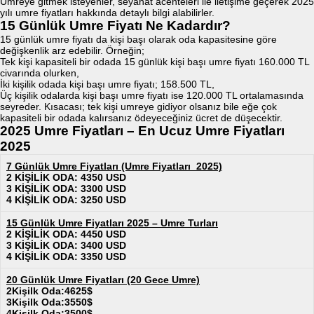
Umreye gitmek isteyenler, seyahat acenteleri ile iletişime geçerek 2025
yılı umre fiyatları hakkında detaylı bilgi alabilirler.
15 Günlük Umre Fiyatı Ne Kadardır?
15 günlük umre fiyatı da kişi başı olarak oda kapasitesine göre
değişkenlik arz edebilir. Örneğin;
Tek kişi kapasiteli bir odada 15 günlük kişi başı umre fiyatı 160.000 TL
civarında olurken,
İki kişilik odada kişi başı umre fiyatı; 158.500 TL,
Üç kişilik odalarda kişi başı umre fiyatı ise 120.000 TL ortalamasında
seyreder. Kısacası; tek kişi umreye gidiyor olsanız bile eğe çok
kapasiteli bir odada kalırsanız ödeyeceğiniz ücret de düşecektir.
2025 Umre Fiyatları – En Ucuz Umre Fiyatları
2025
7 Günlük Umre Fiyatları (Umre Fiyatları 2025)
2 KİŞİLİK ODA: 4350 USD
3 KİŞİLİK ODA: 3300 USD
4 KİŞİLİK ODA: 3250 USD
15 Günlük Umre Fiyatları 2025 – Umre Turları
2 KİŞİLİK ODA: 4450 USD
3 KİŞİLİK ODA: 3400 USD
4 KİŞİLİK ODA: 3350 USD
20 Günlük Umre Fiyatları (20 Gece Umre)
2Kişilk Oda:4625$
3Kişilk Oda:3550$
4Kişilk Oda:3500$