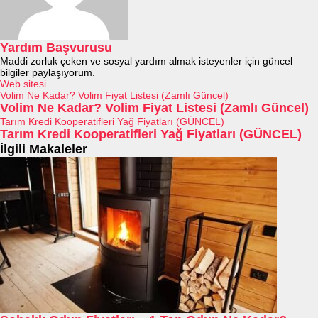
Yardım Başvurusu
Maddi zorluk çeken ve sosyal yardım almak isteyenler için güncel
bilgiler paylaşıyorum.
Web sitesi
Volim Ne Kadar? Volim Fiyat Listesi (Zamlı Güncel)
Volim Ne Kadar? Volim Fiyat Listesi (Zamlı Güncel)
Tarım Kredi Kooperatifleri Yağ Fiyatları (GÜNCEL)
Tarım Kredi Kooperatifleri Yağ Fiyatları (GÜNCEL)
İlgili Makaleler