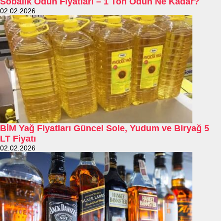
Sobalık Odun Fiyatları – 1 Ton Odun Ne Kadar?
02.02.2026
BİM Yağ Fiyatları Güncel Sole, Yudum ve Biryağ 5
LT Fiyatı
02.02.2026