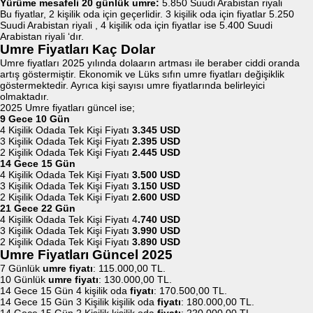
Yürüme mesafeli 20 günlük umre:
5.850 Suudi Arabistan riyali
Bu fiyatlar, 2 kişilik oda için geçerlidir. 3 kişilik oda için fiyatlar 5.250
Suudi Arabistan riyali , 4 kişilik oda için fiyatlar ise 5.400 Suudi
Arabistan riyali ‘dır.
Umre Fiyatları Kaç Dolar
Umre fiyatları 2025 yılında dolaarın artması ile beraber ciddi oranda
artış göstermiştir. Ekonomik ve Lüks sıfın umre fiyatları değişiklik
göstermektedir. Ayrıca kişi sayısı umre fiyatlarında belirleyici
olmaktadır.
2025 Umre fiyatları güncel ise;
9 Gece 10 Gün
4 Kişilik Odada Tek Kişi Fiyatı
3.345 USD
3 Kişilik Odada Tek Kişi Fiyatı
2.395 USD
2 Kişilik Odada Tek Kişi Fiyatı
2.445 USD
14 Gece 15 Gün
4 Kişilik Odada Tek Kişi Fiyatı
3.500 USD
3 Kişilik Odada Tek Kişi Fiyatı
3.150 USD
2 Kişilik Odada Tek Kişi Fiyatı
2.600 USD
21 Gece 22 Gün
4 Kişilik Odada Tek Kişi Fiyatı 4
.740 USD
3 Kişilik Odada Tek Kişi Fiyatı
3.990 USD
2 Kişilik Odada Tek Kişi Fiyatı
3.890 USD
Umre Fiyatları Güncel 2025
7 Günlük
umre fiyatı
: 115.000,00 TL.
10 Günlük
umre fiyatı
: 130.000,00 TL.
14 Gece 15 Gün 4 kişilik oda
fiyatı
: 170.500,00 TL.
14 Gece 15 Gün 3 Kişilik kişilik oda
fiyatı
: 180.000,00 TL.