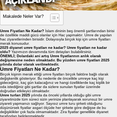
Makalede Neler Var?
Umre Fiyatları Ne Kadar?
İslam dininin beş önemli şartlarından birisi
de özellikle maddi gücü olanlar için Hac yapmaktır. Umre de yapılan
hac ziyaretlerinden birisidir. Dolayısıyla birçok kişi için umre fiyatları
merak konusudur.
2025 diyanet umre fiyatları ne kadar? Umre fiyatları ne kadar
oldu?
Yazımızın devamında tüm detayları bulabilirsiniz.
ÖNEMLİ; Dolardaki ani artış Umre fiyatlarının anlık olarak
değişmesine neden olmaktadır. Bu yüzden umre fiyatları 2025
yılında dolar olarak verilmektedir.
Umre Fiyatları Ne Kadar?
Birçok kişinin merak ettiği umre fiyatları birçok faktöre bağlı olarak
değişkenlik gösteriyor. Bu nedenle de öncelikle umreye kaç kişi
gideceğiniz, kaç gün kalacağınız ve hangi özelliklerde kaç kişilik bir
oda istediğiniz gibi şartlar da sizlere sunulan fiyatlar üzerinde
doğrudan etkileyici olmaktadır.
Umre turları 2025
yılında da önceki yıllarda olduğu gibi umre
ziyaretinizde tüm süreci sizin yerinize planlayarak sorunsuz bir umre
ziyareti yapmanızı sağlıyor. Sayısız umre turu şirketi olduğunu
düşünürsek fiyatlar asgari ölçüde her şirkete göre değişse de bu
değişiklikler çok fazla olmamaktadır. Zira fiyatlar genellikle diyanet
tarafından belirlenmektedir.