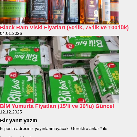
Black Ram Viski Fiyatları (50’lik, 75’lik ve 100’lük)
04.01.2026
BİM Yumurta Fiyatları (15’li ve 30’lu) Güncel
12.12.2025
Bir yanıt yazın
E-posta adresiniz yayınlanmayacak.
Gerekli alanlar
*
ile