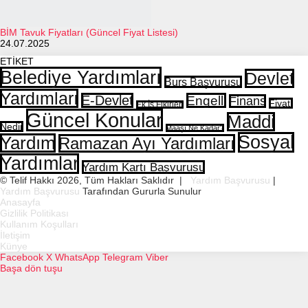
BİM Tavuk Fiyatları (Güncel Fiyat Listesi)
24.07.2025
ETİKET
Belediye Yardımları
Devlet
Burs Başvurusu
Yardımları
E-Devlet
Engelli
Finans
Fiyatı
Ek İş Fikirleri
Güncel Konular
Maddi
Nedir
Maaşı Ne Kadar?
Sosyal
Yardım
Ramazan Ayı Yardımları
Yardımlar
Yardım Kartı Başvurusu
© Telif Hakkı 2026, Tüm Hakları Saklıdır |
Yardım Başvurusu
|
Yardım Başvurusu
Tarafından Gururla Sunulur
Anasayfa
Gizlilik Politikası
Kullanım Koşulları
İletişim
Künye
Facebook
X
WhatsApp
Telegram
Viber
Başa dön tuşu