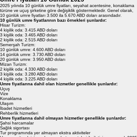
2025 yılında 10 günlük umre fiyatları, seyahat acentesine, konaklama
türüne ve uçuş şirketine göre değişiklik göstermektedir. Genel olarak,
10 günlük umre fiyatları 3.500 ila 5.670 ABD doları arasındadır.
10 günlük umre fiyatlarının bazı örnekleri şunlardır:
Hisar Turizm:
4 kişilik oda: 3.415 ABD doları
3 kişilik oda: 3.465 ABD doları
2 kişilik oda: 2.515 ABD doları
Semerşah Turizm:
10 günlük umre: 4.600 ABD doları
14 günlük umre: 3.730 ABD doları
20 günlük umre: 3.950 ABD doları
Mizan Turizm:
2 kişilik oda: 4.330 ABD doları
3 kişilik oda: 3.280 ABD doları
4 kişilik oda: 3.225 ABD doları
Umre fiyatlarına dahil olan hizmetler genellikle şunlardır:
Uçuş
Vize
Konaklama
Ulaşım
İbadet hizmetleri
Rehberlik hizmetleri
Umre fiyatlarına dahil olmayan hizmetler genellikle şunlardır:
Şahsi harcamalar
Sağlık sigortası
Tur programında yer almayan ekstra aktiviteler