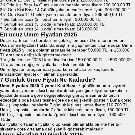
14 Gece 15 Gün 2 Kişilik kişilik oda
fiyatı
: 220.000,00 TL.
2’li Oda Kişi Başı 14 Günlük yakın mesafe umre fiyatı: 200.000,00 TL
3’lü Oda Kişi Başı 14 Günlük yakın mesafe umre fiyatı: 305.000,00 TL
4’lü Oda Kişi 14 Günlük yakın mesafe umre fiyatı: 285.500,00 TL
7 Günlük en ucuz (2’li oda) umre fiyatı: 90.000,00 TL
7 Günlük en ucuz (3’lü oda) umre fiyatı: 150.000,00 TL
7 Günlük en ucuz (4’lü oda) umre fiyatı: 145.000,00
En ucuz Umre Fiyatları 2025
Doların artması ile beraber bir çok kişi en ucuz Umre turları ve en
Ucuz umre fiyatları hakkında araştırma yapmaktadır.
En ucuzu Umre
fiyatı 2025
yılında doların artması ile beraber 50.000 TL ile 150.000
TL arasında değişiklik göstermektedir.
Tur şirketleri ise 2025 Umre fiyatları ise 150.000,00 TL ile 500.000,00
TL arasında değişen fiyatlarla ile listelemektedir.
Umre fiyatları araşatırması yaparken mutlaka bir kaç tane tur
firmasından fiyat teklifi almanız gereklidir.
7 Günlük Umre Fiyatı Ne Kadardır?
Umre Fiyatları 2025 Diyanet Kişi Başı;
7 günlük bir umre ziyareti
yapmak istiyorsanız kişi başı olarak ödeyeceğiniz fiyat tur şirketinin
fiyatlandırmasına göre değişebileceği gibi aynı zamanda tercih
edeceğiniz oda kapasitesine göre de değişkenlik gösterir. Buna göre;
İki kişi kapasiteli odalarda 7 günlük kişi başı umre fiyatı; 110.700 TL,
Üç kişi kapasiteli odalarda 7 günlük kişi başı umre fiyatı; 150.000 TL,
Dört kişi kapasiteli odalarda 7günlük kişi başı umre fiyatı; 160.500
TL’dir.
Bu fiyatlar ortalama fiyatlar olup kesin olmamakla birlikte her tur
şirketine göre ortalama değişkenlik gösterebilmektedir.
Umre Fiyatları 10 Günlük 2025