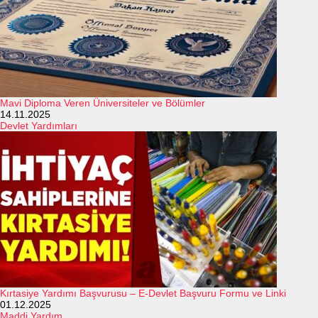
Mavi Diploma Veren Üniversiteler ve Bölümler
14.11.2025
Devlet Yardımları
Kırtasiye Yardımı Başvurusu – E-Devlet Başvuru Formu ve Linki
01.12.2025
Maddi Yardım