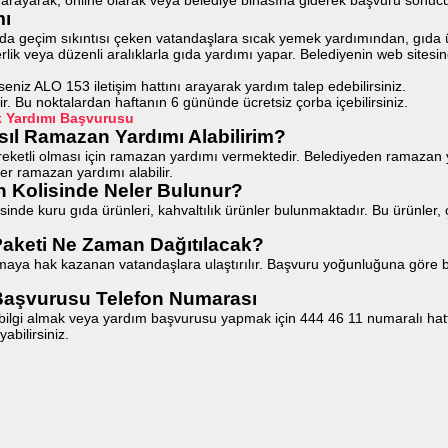
mı
geçim sıkıntısı çeken vatandaşlara sıcak yemek yardımından, gıda ürün
eferlik veya düzenli aralıklarla gıda yardımı yapar. Belediyenin web si
erseniz ALO 153 iletişim hattını arayarak yardım talep edebilirsiniz.
r. Bu noktalardan haftanın 6 gününde ücretsiz çorba içebilirsiniz.
k Yardımı Başvurusu
l Ramazan Yardımı Alabilirim?
eketli olması için ramazan yardımı vermektedir. Belediyeden ramazan ya
ler ramazan yardımı alabilir.
Kolisinde Neler Bulunur?
de kuru gıda ürünleri, kahvaltılık ürünler bulunmaktadır. Bu ürünler, ç
aketi Ne Zaman Dağıtılacak?
ya hak kazanan vatandaşlara ulaştırılır. Başvuru yoğunluğuna göre ba
Başvurusu Telefon Numarası
lgi almak veya yardım başvurusu yapmak için 444 46 11 numaralı hattı 
abilirsiniz.