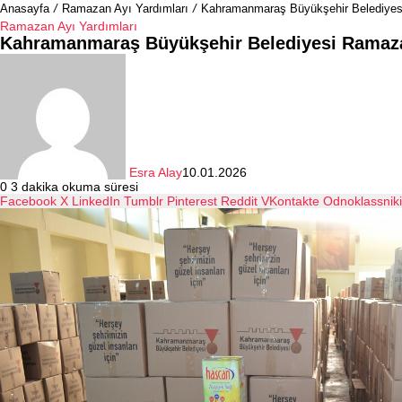
Anasayfa
/
Ramazan Ayı Yardımları
/
Kahramanmaraş Büyükşehir Belediye
Ramazan Ayı Yardımları
Kahramanmaraş Büyükşehir Belediyesi Ramaz
Esra Alay
10.01.2026
0
3 dakika okuma süresi
Facebook
X
LinkedIn
Tumblr
Pinterest
Reddit
VKontakte
Odnoklassniki