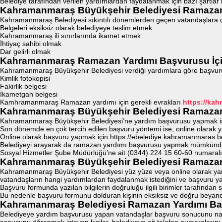
Belediye tarafından verilen yardımlardan faydalanmak için bazı şartlar b
Kahramanmaraş Büyükşehir Belediyesi Ramazan 
Kahramanmaraş Belediyesi sıkıntılı dönemlerden geçen vatandaşlara çeş
Belgeleri eksiksiz olarak belediyeye teslim etmek
Kahramanmaraş ili sınırlarında ikamet etmek
İhtiyaç sahibi olmak
Dar gelirli olmak
Kahramanmaraş Ramazan Yardımı Başvurusu İçin
Kahramanmaraş Büyükşehir Belediyesi verdiği yardımlara göre başvuru y
Kimlik fotokopisi
Fakirlik belgesi
İkametgah belgesi
Kamhramanmaraş Ramazan yardımı için gerekli evrakları
https://kah
Kahramanmaraş Büyükşehir Belediyesi Ramazan 
Kahramanmaraş Büyükşehir Belediyesi’ne yardım başvurusu yapmak istey
Son dönemde en çok tercih edilen başvuru yöntemi ise, online olarak 
Online olarak başvuru yapmak için https://ebelediye.kahramanmaras.bel.
Belediyeyi arayarak da ramazan yardımı başvurusu yapmak mümkündür.
Sosyal Hizmetler Şube Müdürlüğü’ne ait (0344) 224 15 60-60 numaralı ile
Kahramanmaraş Büyükşehir Belediyesi Ramazan
Kahramanmaraş Büyükşehir Belediyesi yüz yüze veya online olarak ya
vatandaşların hangi yardımlardan faydalanmak istediğini ve başvuru ya
Başvuru formunda yazılan bilgilerin doğruluğu ilgili birimler tarafından s
Bu nedenle başvuru formunu dolduran kişinin eksiksiz ve doğru beyan
Kahramanmaraş Belediyesi Ramazan Yardımı B
Belediyeye yardım başvurusu yapan vatandaşlar başvuru sonucunu nas
sonucunu öğrenmek isteyen kişiler, belediyeye ait telefon numaralarını