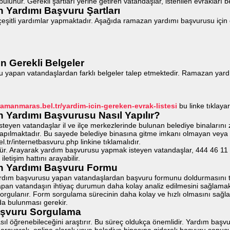
ulunur. Gerekli şartları yerine getiren vatandaşlar, istenilen evrakları 
Yardımı Başvuru Şartları
itli yardımlar yapmaktadır. Aşağıda ramazan yardımı başvurusu için ge
 Gerekli Belgeler
apan vatandaşlardan farklı belgeler talep etmektedir. Ramazan yardımı 
ramanmaras.bel.tr/yardim-icin-gereken-evrak-listesi
bu linke tıklayar
Yardımı Başvurusu Nasıl Yapılır?
en vatandaşlar il ve ilçe merkezlerinde bulunan belediye binalarını z
yapılmaktadır. Bu sayede belediye binasına gitme imkanı olmayan veya
tr/internetbasvuru.php linkine tıklamalıdır.
 Arayarak yardım başvurusu yapmak isteyen vatandaşlar, 444 46 11 n
tişim hattını arayabilir.
 Yardımı Başvuru Formu
rdım başvurusu yapan vatandaşlardan başvuru formunu doldurmasını ta
pan vatandaşın ihtiyaç durumun daha kolay analiz edilmesini sağlamakt
orgulanır. Form sorgulama sürecinin daha kolay ve hızlı olmasını sağlar. F
da bulunması gerekir.
aşvuru Sorgulama
ıl öğrenebileceğini araştırır. Bu süreç oldukça önemlidir. Yardım b
 arayarak, online olarak veya belediye binasına giderek başvuru sonucu