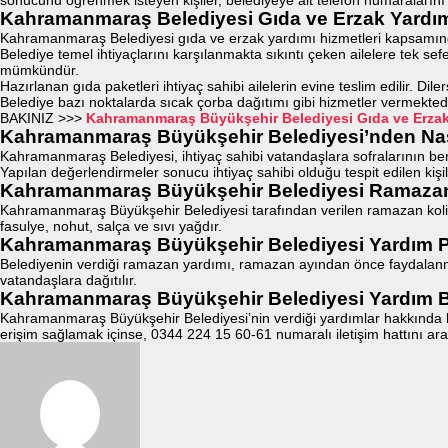
Kahramanmaraş Belediyesi Gıda ve Erzak Yardı
Kahramanmaraş Belediyesi gıda ve erzak yardımı hizmetleri kapsamında 
Belediye temel ihtiyaçlarını karşılanmakta sıkıntı çeken ailelere tek s
mümkündür.
Hazırlanan gıda paketleri ihtiyaç sahibi ailelerin evine teslim edilir. Dil
Belediye bazı noktalarda sıcak çorba dağıtımı gibi hizmetler vermektedi
BAKINIZ >>>
Kahramanmaraş Büyükşehir Belediyesi Gıda ve Erza
Kahramanmaraş Büyükşehir Belediyesi’nden Nası
Kahramanmaraş Belediyesi, ihtiyaç sahibi vatandaşlara sofralarının ber
Yapılan değerlendirmeler sonucu ihtiyaç sahibi olduğu tespit edilen kişi
Kahramanmaraş Büyükşehir Belediyesi Ramazan 
Kahramanmaraş Büyükşehir Belediyesi tarafından verilen ramazan kolisin
fasulye, nohut, salça ve sıvı yağdır.
Kahramanmaraş Büyükşehir Belediyesi Yardım P
Belediyenin verdiği ramazan yardımı, ramazan ayından önce faydalanma
vatandaşlara dağıtılır.
Kahramanmaraş Büyükşehir Belediyesi Yardım 
Kahramanmaraş Büyükşehir Belediyesi’nin verdiği yardımlar hakkında bi
erişim sağlamak içinse, 0344 224 15 60-61 numaralı iletişim hattını aray