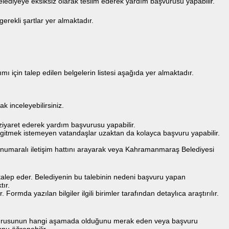
belediyeye eksiksiz olarak teslim ederek yardım başvurusu yapabilir.
rekli şartlar yer almaktadır.
için talep edilen belgelerin listesi aşağıda yer almaktadır.
ak inceleyebilirsiniz.
iyaret ederek yardım başvurusu yapabilir.
 gitmek istemeyen vatandaşlar uzaktan da kolayca başvuru yapabilir.
umaralı iletişim hattını arayarak veya Kahramanmaraş Belediyesi
lep eder. Belediyenin bu talebinin nedeni başvuru yapan
ır.
ormda yazılan bilgiler ilgili birimler tarafından detaylıca araştırılır.
aşvurusunun hangi aşamada olduğunu merak eden veya başvuru
nu öğrenebilir.