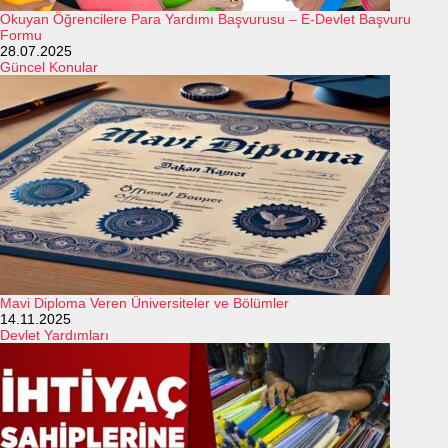
Okuyan Öğrencilere Para Yardımı Başvurusu – E-Devlet Başvuru
Formu
28.07.2025
Güncel Konular
Mavi Diploma Veren Üniversiteler ve Bölümler
14.11.2025
Devlet Yardımları