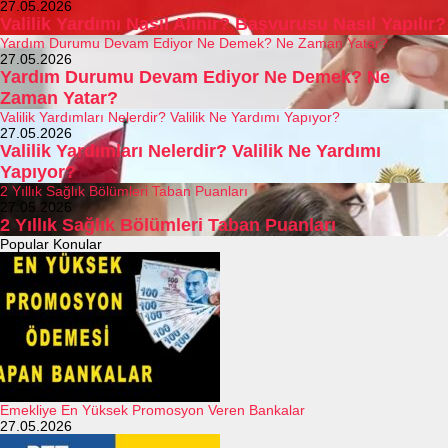
27.05.2026
Valilik Yardımı Nasıl Alınır? Başvurusu Nasıl Yapılır?
Yardım Durumu Devam Ediyor Ne Demek? Ne Zaman Yatar?
27.05.2026
Yardım Durumu Devam Ediyor Ne Demek? Ne
Zaman Yatar?
Valilik Yardımları Nelerdir? Valilik Ne Yardımı Yapıyor?
27.05.2026
Valilik Yardımları Nelerdir? Valilik Ne Yardımı
Yapıyor?
2 Yıllık Sağlık Bölümleri Taban Puanları
27.05.2026
2 Yıllık Sağlık Bölümleri Taban Puanları
Popular Konular
Emekliye En Yüksek Promosyon Veren Bankalar
27.05.2026