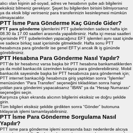
alıcı olan kişinin ad-soyad, adres ve hesabının şube adı bilgilerini
eksiksiz bilmeniz gerekiyor. Şayet bu bilgilerden birisini bilmiyorsanız
ya da eksik bilgi verirseniz para transferinizin kesinleşmesi mümkün
olmayacaktır.
PTT İsme Para Gönderme Kaç Günde Gider?
PTT para gönderme
işlemlerini PTT şubelerinden sadece hafta için
08.30 ila 17.00 saatleri arasında yapabilirsiniz. Hafta içi mesai saatleri
içerisinde PTT şubelerinden yapacağınız EFT işlemleri aynı saat içinde
ve sadece birkaç saat içerisinde gitmektedir. Hafta sonu PTT
hesabınıza para gönderilir ise genel EFT’yi ancak ilk iş gününde
görebilirsiniz.
PTT Hesabına Para Gönderme Nasıl Yapılır?
PTT’de bir hesabınız varsa başka bir PTT hesabına bankamatiklerden
ya da mobil bankacılık üzerinden kolayca para gönderebilirsiniz. Mobil
bankacılık sayesinde başka bir PTT hesabınıza para göndermek için;
PTT internet bankacılığı hesabınıza giriş yaptıktan sonra “İşlemler”
menüsünden “Para Transferi” seçeneğini tıkladıktan sonra hangi
yoldan para gönderimi yapacaksanız “IBAN” ya da “Hesap Numarası”
seçeneğini seçin.
Karşınıza çıkan ekranda alıcının bilgilerini eksiksiz ve doğru şekilde
girin.
Tüm bilgileri eksiksiz şekilde girdikten sonra “Gönder” butonuna
tıklayarak işlemi tamamlayabilirsiniz.
PTT İsme Para Gönderme Sorgulama Nasıl
Yapılır?
PTT isme para gönderme işlemi sonrasında bazı nedenlerde alıcıya