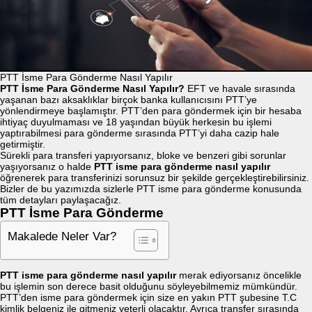
PTT İsme Para Gönderme Nasıl Yapılır
PTT İsme Para Gönderme Nasıl Yapılır?
EFT ve havale sırasında
yaşanan bazı aksaklıklar birçok banka kullanıcısını PTT’ye
yönlendirmeye başlamıştır. PTT’den para göndermek için bir hesaba
ihtiyaç duyulmaması ve 18 yaşından büyük herkesin bu işlemi
yaptırabilmesi para gönderme sırasında PTT’yi daha cazip hale
getirmiştir.
Sürekli para transferi yapıyorsanız, bloke ve benzeri gibi sorunlar
yaşıyorsanız o halde
PTT isme para gönderme nasıl yapılır
öğrenerek para transferinizi sorunsuz bir şekilde gerçekleştirebilirsiniz.
Bizler de bu yazımızda sizlerle PTT isme para gönderme konusunda
tüm detayları paylaşacağız.
PTT İsme Para Gönderme
Makalede Neler Var?
PTT isme para gönderme nasıl yapılır
merak ediyorsanız öncelikle
bu işlemin son derece basit olduğunu söyleyebilmemiz mümkündür.
PTT’den isme para göndermek için size en yakın PTT şubesine T.C
kimlik belgeniz ile gitmeniz yeterli olacaktır. Ayrıca transfer sırasında