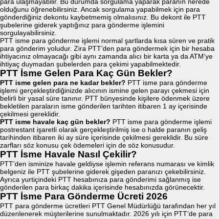
para ulaşmayabilir. Bu durumda sorgulama yaparak paranın nerede
olduğunu öğrenebilirsiniz. Ancak sorgulama yapabilmek için para
gönderdiğiniz dekontu kaybetmemiş olmalısınız. Bu dekont ile PTT
şubelerine giderek yaptığınız para gönderme işlemini
sorgulayabilirsiniz.
PTT isme para gönderme işlemi normal şartlarda kısa süren ve pratik
para gönderim yoludur. Zira PTT’den para göndermek için bir hesaba
ihtiyacınız olmayacağı gibi aynı zamanda alıcı bir karta ya da ATM’ye
ihtiyaç duymadan şubelerden para çekimi yapabilmektedir.
PTT İsme Gelen Para Kaç Gün Bekler?
PTT isme gelen para ne kadar bekler?
PTT isme para gönderme
işlemi gerçekleştirdiğinizde alıcının ismine gelen parayı çekmesi için
belirli bir yasal süre tanınır. PTT bünyesinde kişilere ödenmek üzere
bekletilen paraların isme gönderilen tarihten itibaren 1 ay içerisinde
çekilmesi gereklidir.
PTT isme havale kaç gün bekler?
PTT isme para gönderme işlemi
postrestant işaretli olarak gerçekleştirilmiş ise o halde paranın geliş
tarihinden itibaren iki ay süre içerisinde çekilmesi gereklidir. Bu süre
zarfları söz konusu çek ödemeleri için de söz konusudur.
PTT İsme Havale Nasıl Çekilir?
PTT’den isminize havale geldiyse işlemin referans numarası ve kimlik
belgeniz ile PTT şubelerine giderek gişeden paranızı çekebilirsiniz.
Ayrıca yurtiçindeki PTT hesabınıza para gönderimi sağlanmış ise
gönderilen para birkaç dakika içerisinde hesabınızda görünecektir.
PTT İsme Para Gönderme Ücreti 2026
PTT para gönderme ücretleri PTT Genel Müdürlüğü tarafından her yıl
düzenlenerek müşterilerine sunulmaktadır. 2026 yılı için PTT’de para