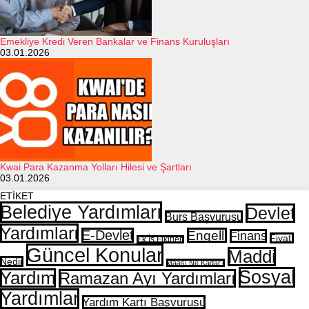
Emekliye Kredi Veren Bankalar ve Finans Kuruluşları
03.01.2026
Kwai Para Kazanma Yolları Hilesi ve Şartları
03.01.2026
ETİKET
Belediye Yardımları
Devlet
Burs Başvurusu
Yardımları
E-Devlet
Engelli
Finans
Fiyatı
Ek İş Fikirleri
Güncel Konular
Maddi
Nedir
Maaşı Ne Kadar?
Sosyal
Yardım
Ramazan Ayı Yardımları
Yardımlar
Yardım Kartı Başvurusu