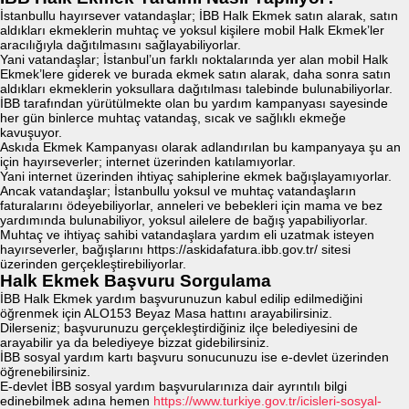
İstanbullu hayırsever vatandaşlar; İBB Halk Ekmek satın alarak, satın
aldıkları ekmeklerin muhtaç ve yoksul kişilere mobil Halk Ekmek’ler
aracılığıyla dağıtılmasını sağlayabiliyorlar.
Yani vatandaşlar; İstanbul’un farklı noktalarında yer alan mobil Halk
Ekmek’lere giderek ve burada ekmek satın alarak, daha sonra satın
aldıkları ekmeklerin yoksullara dağıtılması talebinde bulunabiliyorlar.
İBB tarafından yürütülmekte olan bu yardım kampanyası sayesinde
her gün binlerce muhtaç vatandaş, sıcak ve sağlıklı ekmeğe
kavuşuyor.
Askıda Ekmek Kampanyası olarak adlandırılan bu kampanyaya şu an
için hayırseverler; internet üzerinden katılamıyorlar.
Yani internet üzerinden ihtiyaç sahiplerine ekmek bağışlayamıyorlar.
Ancak vatandaşlar; İstanbullu yoksul ve muhtaç vatandaşların
faturalarını ödeyebiliyorlar, anneleri ve bebekleri için mama ve bez
yardımında bulunabiliyor, yoksul ailelere de bağış yapabiliyorlar.
Muhtaç ve ihtiyaç sahibi vatandaşlara yardım eli uzatmak isteyen
hayırseverler, bağışlarını https://askidafatura.ibb.gov.tr/ sitesi
üzerinden gerçekleştirebiliyorlar.
Halk Ekmek Başvuru Sorgulama
İBB Halk Ekmek yardım başvurunuzun kabul edilip edilmediğini
öğrenmek için ALO153 Beyaz Masa hattını arayabilirsiniz.
Dilerseniz; başvurunuzu gerçekleştirdiğiniz ilçe belediyesini de
arayabilir ya da belediyeye bizzat gidebilirsiniz.
İBB sosyal yardım kartı başvuru sonucunuzu ise e-devlet üzerinden
öğrenebilirsiniz.
E-devlet İBB sosyal yardım başvurularınıza dair ayrıntılı bilgi
edinebilmek adına hemen
https://www.turkiye.gov.tr/icisleri-sosyal-