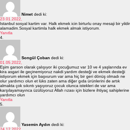
Nimet
dedi ki:
23.01.2022,
Istanbul sosyal kartim var. Halk ekmek icin birturlu onay mesaji bir yildir
alamadim.Sosyal kartimla halk ekmek almak istiyorum.
Yanıtla
Songül Çoban
dedi ki:
01.05.2022,
Eşim garson olarak çalışıyor iki çocuğumuz var 10 ve 4 yaşlarında ev
kira asgari ile geçinemiyoruz nakdi yardım desteği ve ekmek desteği
istiyorum ekmek için başvurum var ama hiç bir geri dönüş olmadı ne
olur yardımcı olun et lüks zaten ama diğer gıda ürünlerini de artık
almakta çok sıkıntı yaşıyoruz çocuk olunca istekleri de var ama
karşılayamayınca üzülüyoruz Allah rızası için bizlere ihtiyaç sahiplerine
yardımcı olun
Yanıtla
Yasemin Aydın
dedi ki:
24.12.2022,