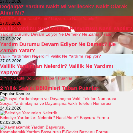
27.05.2026
Doğalgaz Yardımı Nakit Mi Verilecek? Nakit Olarak
Alınır Mı?
Valilik Yardımı Nasıl Alınır? Başvurusu Nasıl Yapılır?
27.05.2026
Valilik Yardımı Nasıl Alınır? Başvurusu Nasıl Yapılır?
Yardım Durumu Devam Ediyor Ne Demek? Ne Zaman Yatar?
27.05.2026
Yardım Durumu Devam Ediyor Ne Demek? Ne
Zaman Yatar?
Valilik Yardımları Nelerdir? Valilik Ne Yardımı Yapıyor?
27.05.2026
Valilik Yardımları Nelerdir? Valilik Ne Yardımı
Yapıyor?
2 Yıllık Sağlık Bölümleri Taban Puanları
27.05.2026
2 Yıllık Sağlık Bölümleri Taban Puanları
Popular Konular
Sosyal Yardımlaşma ve Dayanışma Vakfı Telefon Numarası
24.02.2026
Belediye Yardımları Nelerdir? Nasıl Alınır? Başvuru Formu
02.02.2026
Kaymakamlık Yardım Başvurusu E-Devlet Başvuru Formu