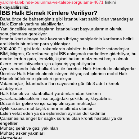
yardim-talebinde-bulunma-ve-talebi-sorgulama-4671
linkini
tıklayabilirsiniz.
İBB Halk Ekmek Kimlere Veriliyor?
Daha önce de bahsettiğimiz gibi İstanbulkart sahibi olan vatandaşlar;
Halk Ekmek yardımı alabiliyorlar.
Yani öncelikle vatandaşların İstanbulkart başvurularının olumlu
sonuçlanması gerekiyor.
İstanbulkart almaya hak kazanan ihtiyaç sahiplerinin kartlarına belirli
aralıklarla bir miktar para yükleniyor.
300-400 TL gibi farklı rakamlarda olabilen bu limitlerle vatandaşlar;
BİM, Migros, Carrefoursa gibi İBB anlaşmalı marketlere gidebiliyor, bu
marketlerden gıda, temizlik, kişisel bakım malzemesi başta olmak
üzere temel ihtiyaçları için alışveriş yapabiliyorlar.
Aynı zamanda İstanbulkart’ları ile ücretsiz Halk Ekmek de alabiliyorlar.
Ücretsiz Halk Ekmek almak isteyen ihtiyaç sahiplerinin mobil Halk
Ekmek büfelerine gitmeleri gerekiyor.
Vatandaşlar; İstanbulkart’ları sayesinde günlük 3 adet ekmek
alabiliyorlar.
Halk Ekmek ve İstanbulkart yardımlarından kimlerin
yararlanabileceklerini ise aşağıdaki şekilde açıklayabiliriz:
Düzenli bir gelire ve işe sahip olmayan muhtaçlar
Aylık kazancı muhtaçlık sınırının altında olanlar
Eşleri vefat eden ya da eşlerinden ayrılan dul kadınlar
Çalışmasına engel bir sağlık sorunu olan kronik hastalar ya da
engelliler
Muhtaç şehit ve gazi yakınları
Muhtaç asker yakınları
Afetzedeler