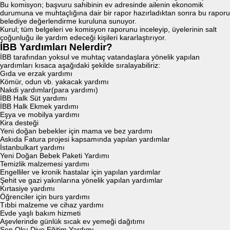
Bu komisyon; başvuru sahibinin ev adresinde ailenin ekonomik
durumuna ve muhtaçlığına dair bir rapor hazırladıktan sonra bu raporu
belediye değerlendirme kuruluna sunuyor.
Kurul; tüm belgeleri ve komisyon raporunu inceleyip, üyelerinin salt
çoğunluğu ile yardım edeceği kişileri kararlaştırıyor.
İBB Yardımları Nelerdir?
İBB tarafından yoksul ve muhtaç vatandaşlara yönelik yapılan
yardımları kısaca aşağıdaki şekilde sıralayabiliriz:
Gıda ve erzak yardımı
Kömür, odun vb. yakacak yardımı
Nakdi yardımlar(para yardımı)
İBB Halk Süt yardımı
İBB Halk Ekmek yardımı
Eşya ve mobilya yardımı
Kira desteği
Yeni doğan bebekler için mama ve bez yardımı
Askıda Fatura projesi kapsamında yapılan yardımlar
İstanbulkart yardımı
Yeni Doğan Bebek Paketi Yardımı
Temizlik malzemesi yardımı
Engelliler ve kronik hastalar için yapılan yardımlar
Şehit ve gazi yakınlarına yönelik yapılan yardımlar
Kırtasiye yardımı
Öğrenciler için burs yardımı
Tıbbi malzeme ve cihaz yardımı
Evde yaşlı bakım hizmeti
Aşevlerinde günlük sıcak ev yemeği dağıtımı
Sen Oku Diye Eğitim Yardımı