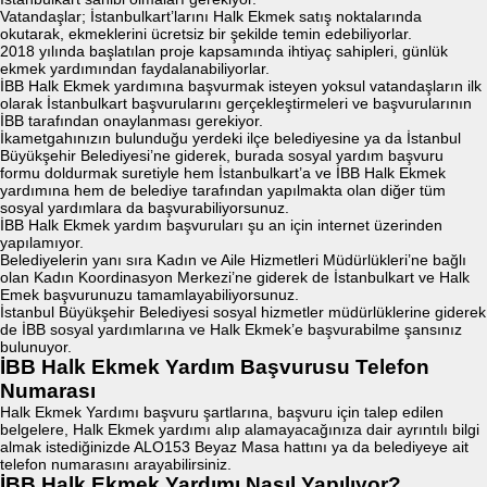
Vatandaşlar; İstanbulkart’larını Halk Ekmek satış noktalarında
okutarak, ekmeklerini ücretsiz bir şekilde temin edebiliyorlar.
2018 yılında başlatılan proje kapsamında ihtiyaç sahipleri, günlük
ekmek yardımından faydalanabiliyorlar.
İBB Halk Ekmek yardımına başvurmak isteyen yoksul vatandaşların ilk
olarak İstanbulkart başvurularını gerçekleştirmeleri ve başvurularının
İBB tarafından onaylanması gerekiyor.
İkametgahınızın bulunduğu yerdeki ilçe belediyesine ya da İstanbul
Büyükşehir Belediyesi’ne giderek, burada sosyal yardım başvuru
formu doldurmak suretiyle hem İstanbulkart’a ve İBB Halk Ekmek
yardımına hem de belediye tarafından yapılmakta olan diğer tüm
sosyal yardımlara da başvurabiliyorsunuz.
İBB Halk Ekmek yardım başvuruları şu an için internet üzerinden
yapılamıyor.
Belediyelerin yanı sıra Kadın ve Aile Hizmetleri Müdürlükleri’ne bağlı
olan Kadın Koordinasyon Merkezi’ne giderek de İstanbulkart ve Halk
Emek başvurunuzu tamamlayabiliyorsunuz.
İstanbul Büyükşehir Belediyesi sosyal hizmetler müdürlüklerine giderek
de İBB sosyal yardımlarına ve Halk Ekmek’e başvurabilme şansınız
bulunuyor.
İBB Halk Ekmek Yardım Başvurusu Telefon
Numarası
Halk Ekmek Yardımı başvuru şartlarına, başvuru için talep edilen
belgelere, Halk Ekmek yardımı alıp alamayacağınıza dair ayrıntılı bilgi
almak istediğinizde ALO153 Beyaz Masa hattını ya da belediyeye ait
telefon numarasını arayabilirsiniz.
İBB Halk Ekmek Yardımı Nasıl Yapılıyor?