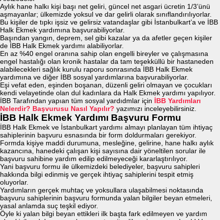
Aylık hane halkı kişi başı net geliri, güncel net asgari ücretin 1/3’ünü
aşmayanlar; ülkemizde yoksul ve dar gelirli olarak sınıflandırılıyorlar.
Bu kişiler de tıpkı işsiz ve gelirsiz vatandaşlar gibi İstanbulkart’a ve İBB
Halk Ekmek yardımına başvurabiliyorlar.
Başından yangın, deprem, sel gibi kazalar ya da afetler geçen kişiler
de İBB Halk Ekmek yardımı alabiliyorlar.
En az %40 engel oranına sahip olan engelli bireyler ve çalışmasına
engel hastalığı olan kronik hastalar da tam teşekküllü bir hastaneden
alabilecekleri sağlık kurulu raporu sonrasında İBB Halk Ekmek
yardımına ve diğer İBB sosyal yardımlarına başvurabiliyorlar.
Eşi vefat eden, eşinden boşanan, düzenli geliri olmayan ve çocukları
kendi velayetinde olan dul kadınlara da Halk Ekmek yardımı yapılıyor.
İBB Tarafından yapıan tüm sosyal yardıdmlar için
İBB Yardımları
Nelerdir? Başvurusu Nasıl Yapılır?
yazımızı inceleyebilirsiniz.
İBB Halk Ekmek Yardımı Başvuru Formu
İBB Halk Ekmek ve İstanbulkart yardımı almayı planlayan tüm ihtiyaç
sahiplerinin başvuru esnasında bir form doldurmaları gerekiyor.
Formda kişiye maddi durumuna, mesleğine, gelirine, hane halkı aylık
kazancına, hanedeki çalışan kişi sayısına dair yöneltilen sorular ile
başvuru sahibine yardım edilip edilmeyeceği kararlaştırılıyor.
Yani başvuru formu ile ülkemizdeki belediyeler, başvuru sahipleri
hakkında bilgi edinmiş ve gerçek ihtiyaç sahiplerini tespit etmiş
oluyorlar.
Yardımların gerçek muhtaç ve yoksullara ulaşabilmesi noktasında
başvuru sahiplerinin başvuru formunda yalan bilgiler beyan etmeleri,
yasal anlamda suç teşkil ediyor.
Öyle ki yalan bilgi beyan ettikleri ilk başta fark edilmeyen ve yardım