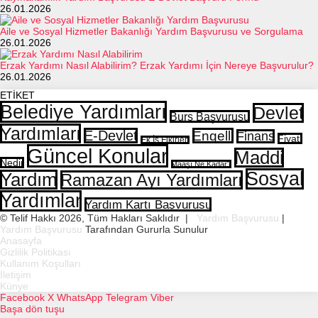
26.01.2026
Aile ve Sosyal Hizmetler Bakanlığı Yardım Başvurusu ve Sorgulama
26.01.2026
Erzak Yardımı Nasıl Alabilirim? Erzak Yardımı İçin Nereye Başvurulur?
26.01.2026
ETİKET
Belediye Yardımları
Devlet
Burs Başvurusu
Yardımları
E-Devlet
Engelli
Finans
Fiyatı
Ek İş Fikirleri
Güncel Konular
Maddi
Nedir
Maaşı Ne Kadar?
Sosyal
Yardım
Ramazan Ayı Yardımları
Yardımlar
Yardım Kartı Başvurusu
© Telif Hakkı 2026, Tüm Hakları Saklıdır |
Yardım Başvurusu
|
Yardım Başvurusu
Tarafından Gururla Sunulur
Anasayfa
Gizlilik Politikası
Kullanım Koşulları
İletişim
Künye
Facebook
X
WhatsApp
Telegram
Viber
Başa dön tuşu