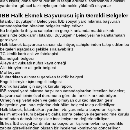
alan kişiler, daha sonra durumun tespit edilmesi sonrasında aldıkları
yardımları güncel faizleriyle geri ödemekle yükümlü oluyorlar.
İBB Halk Ekmek Başvurusu için Gerekli Belgeler
İstanbul Büyükşehir Belediyesi; İBB sosyal yardımlarına başvuran
vatandaşlardan birtakım belgeler talep ediyor.
Bu belgelerle ihtiyaç sahiplerinin gerçek anlamda maddi sıkıntı
içerisinde olduklarını İstanbul Büyükşehir Belediyesi’ne kanıtlamaları
gerekiyor.
Halk Ekmek başvurusu esnasında ihtiyaç sahiplerinden talep edilen bu
belgeleri aşağıdaki şekilde sıralayabiliriz:
TC kimlik kartı aslı ve fotokopisi
İkametgah belgesi
Aileye ait vukuatlı nüfus kayıt örneği
Aile bireylerine ait gelir belgesi
Mal beyanı
Muhtarlıktan alınması gereken fakirlik belgesi
Engelli bireyler için engelli belgesi
Kronik hastalar için sağlık kurulu raporu
İBB sosyal yardımlarına başvuran vatandaşlardan istenilen belgeler;
başvuru sahibinin özel durumuna göre de farklılık arz edebiliyor.
Örneğin eşi vefat eden ve geliri olmayan dul kadınlardan gelir
belgesinin yanı sıra eşlerine dair ölüm belgesi talep edilebiliyor.
Halk Ekmek, İstanbulkart yardımı vb. yardımlara başvuran kişilerin
teslim ettikleri tüm belgeler; daha sonra belediye değerlendirme kurulu
tarafından detaylı bir şekilde inceleniyor ve değerlendiriliyor.
İlk kez İBB sosyal yardımlarına başvuran kişilerin evlerine genellikle
zabıta görevlilerinden oluşan bir inceleme komisyonu gönderiliyor.