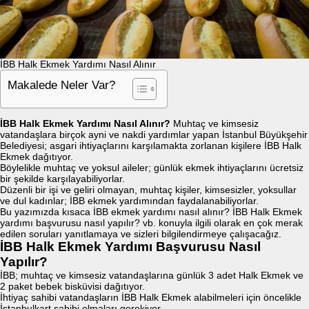
İBB Halk Ekmek Yardımı Nasıl Alınır
Makalede Neler Var?
İBB Halk Ekmek Yardımı Nasıl Alınır?
Muhtaç ve kimsesiz
vatandaşlara birçok ayni ve nakdi yardımlar yapan İstanbul Büyükşehir
Belediyesi; asgari ihtiyaçlarını karşılamakta zorlanan kişilere İBB Halk
Ekmek dağıtıyor.
Böylelikle muhtaç ve yoksul aileler; günlük ekmek ihtiyaçlarını ücretsiz
bir şekilde karşılayabiliyorlar.
Düzenli bir işi ve geliri olmayan, muhtaç kişiler, kimsesizler, yoksullar
ve dul kadınlar; İBB ekmek yardımından faydalanabiliyorlar.
Bu yazımızda kısaca İBB ekmek yardımı nasıl alınır? İBB Halk Ekmek
yardımı başvurusu nasıl yapılır? vb. konuyla ilgili olarak en çok merak
edilen soruları yanıtlamaya ve sizleri bilgilendirmeye çalışacağız.
İBB Halk Ekmek Yardımı Başvurusu Nasıl
Yapılır?
İBB; muhtaç ve kimsesiz vatandaşlarına günlük 3 adet Halk Ekmek ve
2 paket bebek bisküvisi dağıtıyor.
İhtiyaç sahibi vatandaşların İBB Halk Ekmek alabilmeleri için öncelikle
İstanbulkart sahibi olmaları gerekiyor.