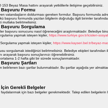
3 Beyaz Masa hattını arayarak yetkililerle iletişime geçebilirsiniz.
ı Başvuru Formu
atandaşların doldurması gereken formdur. Başvuru formunda adres bilgile
ü başvuru formunda yazılan bilgilerin doğruluğu ilgili birimler tarafınd
mutlaka belirtmelisiniz.
ı Başvuru Sorgulama
ler başvuru sonucunu nasıl öğreneceğini araştırmaktadır. Belediye bi
rgulama yapmak isteyen kişiler,
https://www.turkiye.gov.tr/icisleri-so
 Sorgulama yapmak isteyen kişiler,
https://www.kayseri.bel.tr/beyaz-m
rgulamak istediğinizi belirtmelisiniz. Belediye ekipleri tarafından ilg
 arayarak başvuru sonuçlarınızı öğrenebilirsiniz.
ortalama 1-2 hafta gibi bir sürede sonuçlanmaktadır.
Başvuru Şartları
n belirlenen bazı şartlar bulunmaktadır. Bu şartlar aşağıda yer almaktad
çin Gerekli Belgeler
aydalanmak için bazı belgeler gerekmektedir. Talep edilen belgelerin li