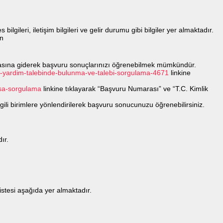
ri, iletişim bilgileri ve gelir durumu gibi bilgiler yer almaktadır.
an
nasına giderek başvuru sonuçlarınızı öğrenebilmek mümkündür.
syal-yardim-talebinde-bulunma-ve-talebi-sorgulama-4671
linkine
asa-sorgulama
linkine tıklayarak “Başvuru Numarası” ve “T.C. Kimlik
ili birimlere yönlendirilerek başvuru sonucunuzu öğrenebilirsiniz.
ır.
stesi aşağıda yer almaktadır.