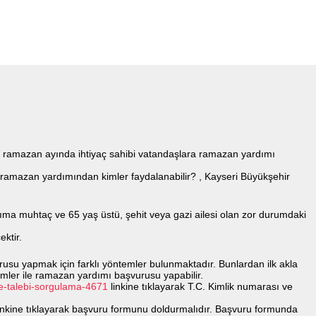
n ramazan ayında ihtiyaç sahibi vatandaşlara ramazan yardımı
 ramazan yardımından kimler faydalanabilir? , Kayseri Büyükşehir
akıma muhtaç ve 65 yaş üstü, şehit veya gazi ailesi olan zor durumdaki
ektir.
usu yapmak için farklı yöntemler bulunmaktadır. Bunlardan ilk akla
emler ile ramazan yardımı başvurusu yapabilir.
-ve-talebi-sorgulama-4671
linkine tıklayarak T.C. Kimlik numarası ve
inkine tıklayarak başvuru formunu doldurmalıdır. Başvuru formunda