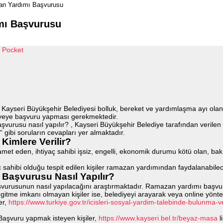
an Yardımı Başvurusu
mı Başvurusu
Pocket
;
Kayseri Büyükşehir Belediyesi bolluk, bereket ve yardımlaşma ayı ola
diyeye başvuru yapması gerekmektedir.
urusu nasıl yapılır? , Kayseri Büyükşehir Belediye tarafından verilen
 gibi soruların cevapları yer almaktadır.
Kimlere Verilir?
kamet eden, ihtiyaç sahibi işsiz, engelli, ekonomik durumu kötü olan, b
yaç sahibi olduğu tespit edilen kişiler ramazan yardımından faydalanabilec
Başvurusu Nasıl Yapılır?
aşvurusunun nasıl yapılacağını araştırmaktadır. Ramazan yardımı başvur
 gitme imkanı olmayan kişiler ise, belediyeyi arayarak veya online yönt
er,
https://www.turkiye.gov.tr/icisleri-sosyal-yardim-talebinde-bulunma
Başvuru yapmak isteyen kişiler,
https://www.kayseri.bel.tr/beyaz-masa
l