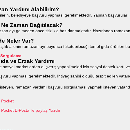
an Yardımı Alabilirim?
rin, belediyeye başvuru yapması gerekmektedir. Yapılan başvurular ilgil
 Ne Zaman Dağıtılacak?
zan ayı gelmeden önce titizlikle hazırlanmaktadır. Hazırlanan ramazan
de Neler Var?
işilik ailenin ramazan ayı boyunca tüketebileceği temel gıda ürünleri b
e Sorgulama
ıda ve Erzak Yardımı
 sosyal marketlerden alışveriş yapabilmeleri için sosyal destek kartı ver
vuru yapması gerekmektedir. İhtiyaç sahibi olduğu tespit edilen vatanda
teyen, ramazan yardımı başvuru sorgulaması yapmak isteyen vatandaşla
Pocket
Pocket
E-Posta ile paylaş
Yazdır