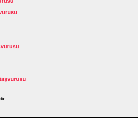
urusu
vurusu
şvurusu
 Başvurusu
dir