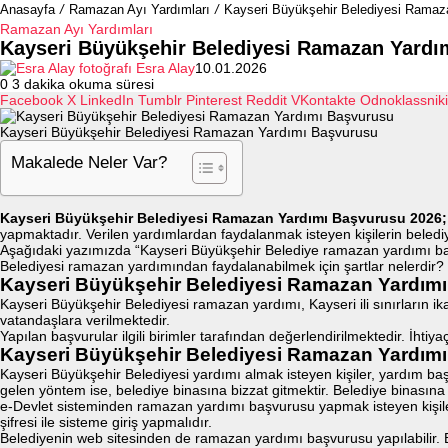
Anasayfa
/
Ramazan Ayı Yardımları
/
Kayseri Büyükşehir Belediyesi Ramaz
Ramazan Ayı Yardımları
Kayseri Büyükşehir Belediyesi Ramazan Yardı
Esra Alay
10.01.2026
0
3 dakika okuma süresi
Facebook
X
LinkedIn
Tumblr
Pinterest
Reddit
VKontakte
Odnoklassniki
Kayseri Büyükşehir Belediyesi Ramazan Yardımı Başvurusu
Makalede Neler Var?
Kayseri Büyükşehir Belediyesi Ramazan Yardımı Başvurusu 2026
yapmaktadır. Verilen yardımlardan faydalanmak isteyen kişilerin bele
Aşağıdaki yazımızda “Kayseri Büyükşehir Belediye ramazan yardımı başv
Belediyesi ramazan yardımından faydalanabilmek için şartlar nelerdir? “
Kayseri Büyükşehir Belediyesi Ramazan Yardımı 
Kayseri Büyükşehir Belediyesi ramazan yardımı, Kayseri ili sınırların i
vatandaşlara verilmektedir.
Yapılan başvurular ilgili birimler tarafından değerlendirilmektedir. İhti
Kayseri Büyükşehir Belediyesi Ramazan Yardımı 
Kayseri Büyükşehir Belediyesi yardımı almak isteyen kişiler, yardım b
gelen yöntem ise, belediye binasına bizzat gitmektir. Belediye binasına
e-Devlet sisteminden ramazan yardımı başvurusu yapmak isteyen kişil
şifresi ile sisteme giriş yapmalıdır.
Belediyenin web sitesinden de ramazan yardımı başvurusu yapılabilir. 