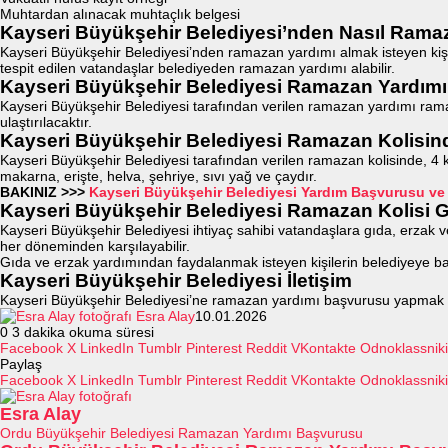
Muhtardan alınacak muhtaçlık belgesi
Kayseri Büyükşehir Belediyesi’nden Nasıl Ramaz
Kayseri Büyükşehir Belediyesi’nden ramazan yardımı almak isteyen kişile
tespit edilen vatandaşlar belediyeden ramazan yardımı alabilir.
Kayseri Büyükşehir Belediyesi Ramazan Yardımı
Kayseri Büyükşehir Belediyesi tarafından verilen ramazan yardımı rama
ulaştırılacaktır.
Kayseri Büyükşehir Belediyesi Ramazan Kolisin
Kayseri Büyükşehir Belediyesi tarafından verilen ramazan kolisinde, 4 k
makarna, erişte, helva, şehriye, sıvı yağ ve çaydır.
BAKINIZ >>>
Kayseri Büyükşehir Belediyesi Yardım Başvurusu v
Kayseri Büyükşehir Belediyesi Ramazan Kolisi G
Kayseri Büyükşehir Belediyesi ihtiyaç sahibi vatandaşlara gıda, erzak ve
her döneminden karşılayabilir.
Gıda ve erzak yardımından faydalanmak isteyen kişilerin belediyeye baş
Kayseri Büyükşehir Belediyesi İletişim
Kayseri Büyükşehir Belediyesi’ne ramazan yardımı başvurusu yapmak is
Esra Alay
10.01.2026
0
3 dakika okuma süresi
Facebook
X
LinkedIn
Tumblr
Pinterest
Reddit
VKontakte
Odnoklassniki
Paylaş
Facebook
X
LinkedIn
Tumblr
Pinterest
Reddit
VKontakte
Odnoklassniki
Esra Alay
Ordu Büyükşehir Belediyesi Ramazan Yardımı Başvurusu