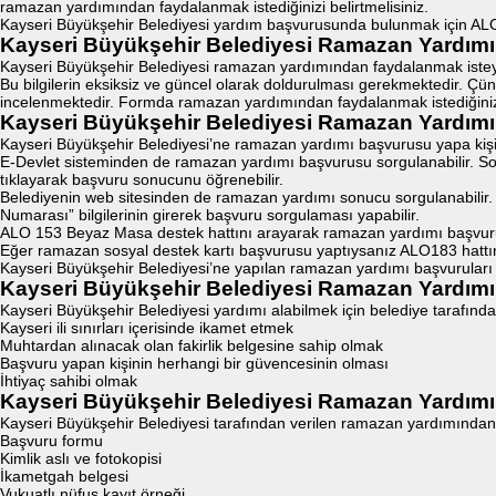
ramazan yardımından faydalanmak istediğinizi belirtmelisiniz.
Kayseri Büyükşehir Belediyesi yardım başvurusunda bulunmak için ALO 15
Kayseri Büyükşehir Belediyesi Ramazan Yardım
Kayseri Büyükşehir Belediyesi ramazan yardımından faydalanmak isteyen v
Bu bilgilerin eksiksiz ve güncel olarak doldurulması gerekmektedir. Çünk
incelenmektedir. Formda ramazan yardımından faydalanmak istediğinizi 
Kayseri Büyükşehir Belediyesi Ramazan Yardım
Kayseri Büyükşehir Belediyesi’ne ramazan yardımı başvurusu yapa kişi
E-Devlet sisteminden de ramazan yardımı başvurusu sorgulanabilir. So
tıklayarak başvuru sonucunu öğrenebilir.
Belediyenin web sitesinden de ramazan yardımı sonucu sorgulanabilir.
Numarası” bilgilerinin girerek başvuru sorgulaması yapabilir.
ALO 153 Beyaz Masa destek hattını arayarak ramazan yardımı başvurusu so
Eğer ramazan sosyal destek kartı başvurusu yaptıysanız ALO183 hattını
Kayseri Büyükşehir Belediyesi’ne yapılan ramazan yardımı başvuruları 
Kayseri Büyükşehir Belediyesi Ramazan Yardımı 
Kayseri Büyükşehir Belediyesi yardımı alabilmek için belediye tarafında
Kayseri ili sınırları içerisinde ikamet etmek
Muhtardan alınacak olan fakirlik belgesine sahip olmak
Başvuru yapan kişinin herhangi bir güvencesinin olması
İhtiyaç sahibi olmak
Kayseri Büyükşehir Belediyesi Ramazan Yardımı İ
Kayseri Büyükşehir Belediyesi tarafından verilen ramazan yardımından f
Başvuru formu
Kimlik aslı ve fotokopisi
İkametgah belgesi
Vukuatlı nüfus kayıt örneği