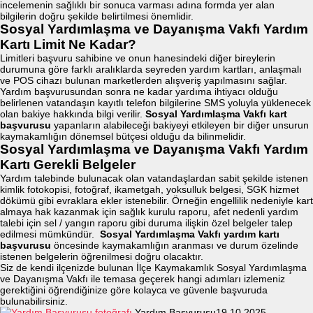
incelemenin sağlıklı bir sonuca varması adına formda yer alan
bilgilerin doğru şekilde belirtilmesi önemlidir.
Sosyal Yardımlaşma ve Dayanışma Vakfı Yardım
Kartı Limit Ne Kadar?
Limitleri başvuru sahibine ve onun hanesindeki diğer bireylerin
durumuna göre farklı aralıklarda seyreden yardım kartları, anlaşmalı
ve POS cihazı bulunan marketlerden alışveriş yapılmasını sağlar.
Yardım başvurusundan sonra ne kadar yardıma ihtiyacı olduğu
belirlenen vatandaşın kayıtlı telefon bilgilerine SMS yoluyla yüklenecek
olan bakiye hakkında bilgi verilir.
Sosyal Yardımlaşma Vakfı kart
başvurusu
yapanların alabileceği bakiyeyi etkileyen bir diğer unsurun
kaymakamlığın dönemsel bütçesi olduğu da bilinmelidir.
Sosyal Yardımlaşma ve Dayanışma Vakfı Yardım
Kartı Gerekli Belgeler
Yardım talebinde bulunacak olan vatandaşlardan sabit şekilde istenen
kimlik fotokopisi, fotoğraf, ikametgah, yoksulluk belgesi, SGK hizmet
dökümü gibi evraklara ekler istenebilir. Örneğin engellilik nedeniyle kart
almaya hak kazanmak için sağlık kurulu raporu, afet nedenli yardım
talebi için sel / yangın raporu gibi duruma ilişkin özel belgeler talep
edilmesi mümkündür.
Sosyal Yardımlaşma Vakfı yardım kartı
başvurusu
öncesinde kaymakamlığın aranması ve durum özelinde
istenen belgelerin öğrenilmesi doğru olacaktır.
Siz de kendi ilçenizde bulunan İlçe Kaymakamlık Sosyal Yardımlaşma
ve Dayanışma Vakfı ile temasa geçerek hangi adımları izlemeniz
gerektiğini öğrendiğinize göre kolayca ve güvenle başvuruda
bulunabilirsiniz.
Yardım Başvurusu
19.10.2025