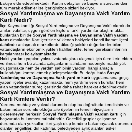
bakiye elde edebilmektedir. Kartın detayları ve başvuru sürecine dair
tüm merak edilenler ise içeriğimizde sizleri bekliyor.
Sosyal Yardımlaşma ve Dayanışma Vakfı Yardım
Kartı Nedir?
İlçe Kaymakamlığı Sosyal Yardımlaşma ve Dayanışma Vakfı olarak da
anılan vakıflar, uygun görülen kişilere farklı yardımlar ulaştırmakta,
bunlardan biri de
Sosyal Yardımlaşma ve Dayanışma Vakfı yardım
kartı
olmaktadır. Kart içerisine yüklenen bakiyeleri kendi ikamet ilçesi
dahilinde anlaşmalı marketlerde dilediği şekilde değerlendirebilen
vatandaşların ekonomik yükleri hafiflemekte, temel gereksinimlerinin
karşılanması kolaylaşmaktadır.
Nakit yardımı yapılan yoksul vatandaşlara ulaşmak için ücretlerin elden
verilmesi hem bu alanda çalışanların istihdamı nedeniyle maddi yük
oluşturmakta hem de yardım sahibinin yardımı hangi amaçla
kullandığını kontrol etmek güçleşmektedir. Bu doğrultuda
Sosyal
Yardımlaşma ve Dayanışma Vakfı yardım kartı
uygulamasına geçiş
yapan ilçeler avantaj kazanmakta, hem yardımı veren kurullar hem
alan vatandaşlar süreç içerisinde daha rahat hareket edebilmektedir.
Sosyal Yardımlaşma ve Dayanışma Vakfı Yardım
Kartı Kimlere Verilir?
Yardıma muhtaç ve yoksul durumda olup bu doğrultuda kendisinin ve
bakımından sorumlu olduğu aile üyelerinin temel ihtiyaçlarını
gideremeyen herkesin
Sosyal Yardımlaşma Vakfı yardım kartı
için
başvuruda bulunması mümkündür. Öncelikli gruplar çalışamaz
durumda olan yoksullar, ileri yaşlı olup kendine bakamayacak durumda
olanlar, engelliler, dul kadınlar, belediyeden aylık alanlar, asker