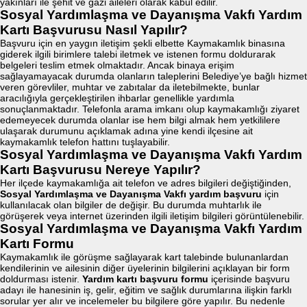
yakınları ile şehit ve gazi aileleri olarak kabul edilir.
Sosyal Yardımlaşma ve Dayanışma Vakfı Yardım
Kartı Başvurusu Nasıl Yapılır?
Başvuru için en yaygın iletişim şekli elbette Kaymakamlık binasına
giderek ilgili birimlere talebi iletmek ve istenen formu doldurarak
belgeleri teslim etmek olmaktadır. Ancak binaya erişim
sağlayamayacak durumda olanların taleplerini Belediye’ye bağlı hizmet
veren görevliler, muhtar ve zabıtalar da iletebilmekte, bunlar
aracılığıyla gerçekleştirilen ihbarlar genellikle yardımla
sonuçlanmaktadır. Telefonla arama imkanı olup kaymakamlığı ziyaret
edemeyecek durumda olanlar ise hem bilgi almak hem yetkililere
ulaşarak durumunu açıklamak adına yine kendi ilçesine ait
kaymakamlık telefon hattını tuşlayabilir.
Sosyal Yardımlaşma ve Dayanışma Vakfı Yardım
Kartı Başvurusu Nereye Yapılır?
Her ilçede kaymakamlığa ait telefon ve adres bilgileri değiştiğinden,
Sosyal Yardımlaşma ve Dayanışma Vakfı yardım başvuru
için
kullanılacak olan bilgiler de değişir. Bu durumda muhtarlık ile
görüşerek veya internet üzerinden ilgili iletişim bilgileri görüntülenebilir.
Sosyal Yardımlaşma ve Dayanışma Vakfı Yardım
Kartı Formu
Kaymakamlık ile görüşme sağlayarak kart talebinde bulunanlardan
kendilerinin ve ailesinin diğer üyelerinin bilgilerini açıklayan bir form
doldurması istenir.
Yardım kartı başvuru formu
içerisinde başvuru
adayı ile hanesinin iş, gelir, eğitim ve sağlık durumlarına ilişkin farklı
sorular yer alır ve incelemeler bu bilgilere göre yapılır. Bu nedenle