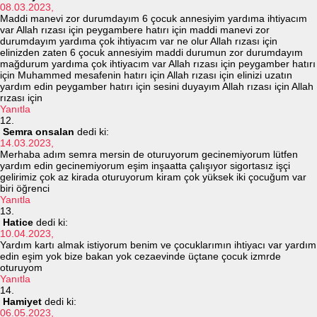
08.03.2023,
Maddi manevi zor durumdayım 6 çocuk annesiyim yardıma ihtiyacım
var Allah rızası için peygambere hatırı için maddi manevi zor
durumdayım yardıma çok ihtiyacım var ne olur Allah rızası için
elinizden zaten 6 çocuk annesiyim maddi durumun zor durumdayım
mağdurum yardıma çok ihtiyacım var Allah rızası için peygamber hatırı
için Muhammed mesafenin hatırı için Allah rızası için elinizi uzatın
yardım edin peygamber hatırı için sesini duyayım Allah rızası için Allah
rızası için
Yanıtla
Semra onsalan
dedi ki:
14.03.2023,
Merhaba adım semra mersin de oturuyorum gecinemiyorum lütfen
yardım edin gecinemiyorum eşim inşaatta çalışıyor sigortasız işçi
gelirimiz çok az kirada oturuyorum kiram çok yüksek iki çocuğum var
biri öğrenci
Yanıtla
Hatice
dedi ki:
10.04.2023,
Yardım kartı almak istiyorum benim ve çocuklarımın ihtiyacı var yardım
edin eşim yok bize bakan yok cezaevinde üçtane çocuk izmrde
oturuyom
Yanıtla
Hamiyet
dedi ki:
06.05.2023,