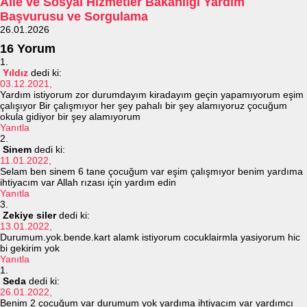
Aile ve Sosyal Hizmetler Bakanlığı Yardım
Başvurusu ve Sorgulama
26.01.2026
16 Yorum
Yıldız
dedi ki:
03.12.2021,
Yardım istiyorum zor durumdayım kiradayım geçin yapamıyorum eşim
çalışıyor Bir çalışmıyor her şey pahalı bir şey alamıyoruz çocuğum
okula gidiyor bir şey alamıyorum
Yanıtla
Sinem
dedi ki:
11.01.2022,
Selam ben sinem 6 tane çocuğum var eşim çalışmıyor benim yardıma
ihtiyacım var Allah rızası için yardım edin
Yanıtla
Zekiye siler
dedi ki:
13.01.2022,
Durumum.yok.bende.kart alamk istiyorum cocuklairmla yasiyorum hic
bi gekirim yok
Yanıtla
Seda
dedi ki:
26.01.2022,
Benim 2 çocuğum var durumum yok yardıma ihtiyacım var yardımcı