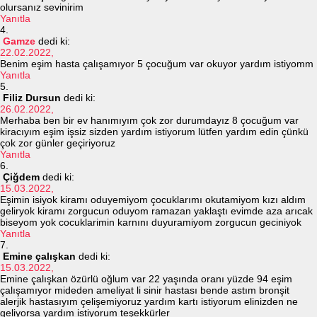
olursanız sevinirim
Yanıtla
Gamze
dedi ki:
22.02.2022,
Benim eşim hasta çalışamıyor 5 çocuğum var okuyor yardım istiyomm
Yanıtla
Filiz Dursun
dedi ki:
26.02.2022,
Merhaba ben bir ev hanımıyım çok zor durumdayız 8 çocuğum var
kiracıyım eşim işsiz sizden yardım istiyorum lütfen yardım edin çünkü
çok zor günler geçiriyoruz
Yanıtla
Çiğdem
dedi ki:
15.03.2022,
Eşimin isiyok kiramı oduyemiyom çocuklarımı okutamiyom kızı aldım
geliryok kiramı zorgucun oduyom ramazan yaklaştı evimde aza arıcak
biseyom yok cocuklarimin karnını duyuramiyom zorgucun geciniyok
Yanıtla
Emine çalışkan
dedi ki:
15.03.2022,
Emine çalışkan özürlü oğlum var 22 yaşında oranı yüzde 94 eşim
çalışamıyor mideden ameliyat li sinir hastası bende astım bronşit
alerjik hastasıyım çelişemiyoruz yardım kartı istiyorum elinizden ne
geliyorsa yardım istiyorum teşekkürler