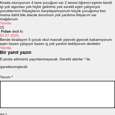
Kirada oturuyorum 4 tane çocuğum var 2 tanesi öğrenci eşimin kendi
işi yok sigortası yok hiçbir gelirimiz yok sürekli eşim çalışmıyor
çocuklarımın ihtiyaçlarını karşılayamıyorum küçük çocuğuma bez
mama dahil bile alacak durumum yok yardıma ihtiyacım var
mağdurum
Yanıtla
Fidan
dedi ki:
02.07.2025,
Bende kiradayım 5 çocuk okul masrafı yiyecek giyecek bakamıyorum
eşim bazen çalışıyor bazen iş yok yardım bekliyorum devletim
Yanıtla
Bir yanıt yazın
E-posta adresiniz yayınlanmayacak.
Gerekli alanlar
*
ile
işaretlenmişlerdir
Yorum
*
Ad
*