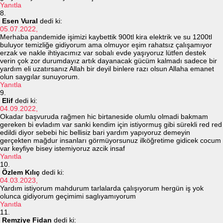
Yanıtla
Esen Vural
dedi ki:
05.07.2022,
Merhaba pandemide işimizi kaybettik 900tl kira elektrik ve su 1200tl
buluyor temizliğe gidiyorum ama olmuyor eşim rahatsız çalışamıyor
erzak ve nakle ihtiyacımız var sobalı evde yaşıyoruz lütfen destek
verin çok zor durumdayız artık dayanacak gücüm kalmadı sadece bir
yardım eli uzatırsanız Allah bir deyil binlere razı olsun Allaha emanet
olun saygılar sunuyorum.
Yanıtla
Elif
dedi ki:
04.09.2022,
Okadar başvuruda rağmen hic birtaneside olumlu olmadi bakmam
gereken bi evladım var sanki kendim için istiyormuş gibi sürekli red red
edildi diyor sebebi hic bellisiz bari yardım yapıyoruz demeyin
gerçekten mağdur insanları görmüyorsunuz ilköğretime gidicek cocum
var keyfiye bisey istemiyoruz azcik insaf
Yanıtla
Özlem Kılıç
dedi ki:
04.03.2023,
Yardım istiyorum mahdurum tarlalarda çalışıyorum hergün iş yok
olunca gidiyorum geçimimi saglıyamıyorum
Yanıtla
Remziye Fidan
dedi ki: