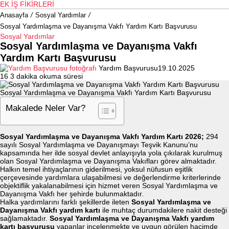
EK İŞ FIKIRLERI
Anasayfa
/
Sosyal Yardımlar
/
Sosyal Yardımlaşma ve Dayanışma Vakfı Yardım Kartı Başvurusu
Sosyal Yardımlar
Sosyal Yardımlaşma ve Dayanışma Vakfı
Yardım Kartı Başvurusu
Yardım Başvurusu
19.10.2025
16
3 dakika okuma süresi
Sosyal Yardımlaşma ve Dayanışma Vakfı Yardım Kartı Başvurusu
Makalede Neler Var?
Sosyal Yardımlaşma ve Dayanışma Vakfı Yardım Kartı 2026;
294
sayılı Sosyal Yardımlaşma ve Dayanışmayı Teşvik Kanunu’nu
kapsamında her ilde sosyal devlet anlayışıyla yola çıkılarak kurulmuş
olan Sosyal Yardımlaşma ve Dayanışma Vakıfları görev almaktadır.
Halkın temel ihtiyaçlarının giderilmesi, yoksul nüfusun eşitlik
çerçevesinde yardımlara ulaşabilmesi ve değerlendirme kriterlerinde
objektiflik yakalanabilmesi için hizmet veren Sosyal Yardımlaşma ve
Dayanışma Vakfı her şehirde bulunmaktadır.
Halka yardımlarını farklı şekillerde ileten
Sosyal Yardımlaşma ve
Dayanışma Vakfı yardım kartı
ile muhtaç durumdakilere nakit desteği
sağlamaktadır.
Sosyal Yardımlaşma ve Dayanışma Vakfı yardım
kartı başvurusu
yapanlar incelenmekte ve uygun görülen hacimde