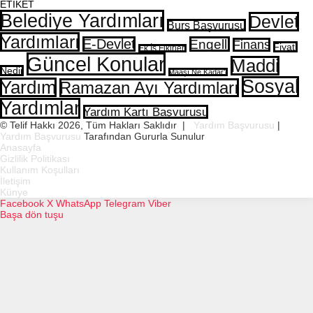
ETİKET
Belediye Yardımları
Devlet
Burs Başvurusu
Yardımları
E-Devlet
Engelli
Finans
Fiyatı
Ek İş Fikirleri
Güncel Konular
Maddi
Nedir
Maaşı Ne Kadar?
Sosyal
Yardım
Ramazan Ayı Yardımları
Yardımlar
Yardım Kartı Başvurusu
© Telif Hakkı 2026, Tüm Hakları Saklıdır |
Yardım Başvurusu
|
Yardım Başvurusu
Tarafından Gururla Sunulur
Anasayfa
Gizlilik Politikası
Kullanım Koşulları
İletişim
Künye
Facebook
X
WhatsApp
Telegram
Viber
Başa dön tuşu