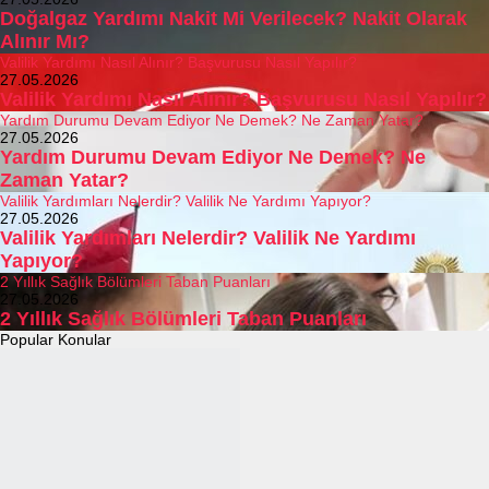
Doğalgaz Yardımı Nakit Mi Verilecek? Nakit Olarak
Alınır Mı?
Valilik Yardımı Nasıl Alınır? Başvurusu Nasıl Yapılır?
27.05.2026
Valilik Yardımı Nasıl Alınır? Başvurusu Nasıl Yapılır?
Yardım Durumu Devam Ediyor Ne Demek? Ne Zaman Yatar?
27.05.2026
Yardım Durumu Devam Ediyor Ne Demek? Ne
Zaman Yatar?
Valilik Yardımları Nelerdir? Valilik Ne Yardımı Yapıyor?
27.05.2026
Valilik Yardımları Nelerdir? Valilik Ne Yardımı
Yapıyor?
2 Yıllık Sağlık Bölümleri Taban Puanları
27.05.2026
2 Yıllık Sağlık Bölümleri Taban Puanları
Popular Konular