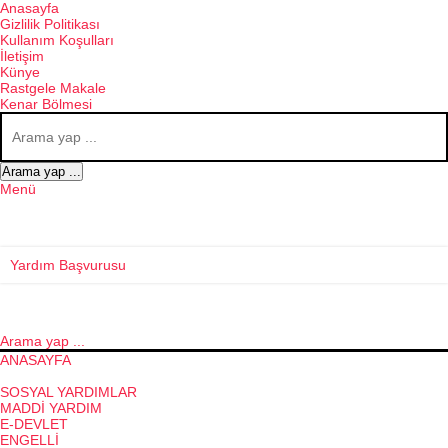
Anasayfa
Gizlilik Politikası
Kullanım Koşulları
İletişim
Künye
Rastgele Makale
Kenar Bölmesi
Arama yap ...
Menü
Yardım Başvurusu
Arama yap ...
ANASAYFA
GÜNCEL KONULAR
SOSYAL YARDIMLAR
MADDI YARDIM
E-DEVLET
ENGELLI