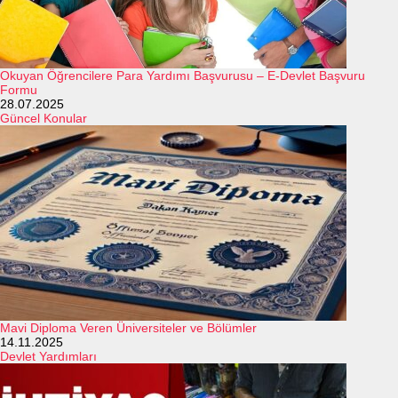
Okuyan Öğrencilere Para Yardımı Başvurusu – E-Devlet Başvuru
Formu
28.07.2025
Güncel Konular
Mavi Diploma Veren Üniversiteler ve Bölümler
14.11.2025
Devlet Yardımları