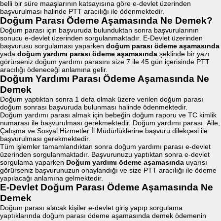
belli bir süre maaşlarının katsayısına göre e-devlet üzerinden
başvurulması halinde PTT aracılığı ile ödenmektedir.
Doğum Parası Ödeme Aşamasında Ne Demek?
Doğum parası için başvuruda bulunduktan sonra başvurularının
sonucu e-devlet üzerinden sorgulanmaktadır. E-Devlet üzerinden
başvurusu sorgulaması yaparken
doğum parası ödeme aşamasında
yada
doğum yardımı parası ödeme aşamasında
şeklinde bir yazı
görürseniz doğum yardımı parasını size 7 ile 45 gün içerisinde PTT
aracılığı ödeneceği anlamına gelir.
Doğum Yardımı Parası Ödeme Aşamasında Ne
Demek
Doğum yaptıktan sonra 1 defa olmak üzere verilen doğum parası
doğum sonrası başvuruda bulunması halinde ödenmektedir.
Doğum yardımı parası almak için bebeğin doğum raporu ve TC kimlik
numarası ile başvurulması gerekmektedir. Doğum yardımı parası Aile,
Çalışma ve Sosyal Hizmetler İl Müdürlüklerine başvuru dilekçesi ile
başvurulması gerekmektedir.
Tüm işlemler tamamlandıktan sonra doğum yardımı parası e-devlet
üzerinden sorgulanmaktadır. Başvurunuzu yaptıktan sonra e-devlet
sorgulama yaparken
Doğum yardımı ödeme aşamasında
uyarısı
görürseniz başvurunuzun onaylandığı ve size PTT aracılığı ile ödeme
yapılacağı anlamına gelmektedir.
E-Devlet Doğum Parası Ödeme Aşamasında Ne
Demek
Doğum parası alacak kişiler e-devlet giriş yapıp sorgulama
yaptıklarında doğum parası ödeme aşamasında demek ödemenin