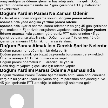
onaylandığını ve ödeme işleminin başladığı anlamına gelir. Doğum
yardımı ödeme aşamasında ise 7 gün içerisinde PTT şubelerinden
çekebilirsiniz.
Doğum Yardım Parası Ne Zaman Ödenir
E-Devlet üzerinden sorgulama sonucu
doğum parası ödeme
aşamasında
yada
doğum yardımı parası ödeme
aşamasında
uyarısı sonrası sonra ödemeniz en geç 45 gün içerisinde
yapılmaktadır. Eğer sizde sorgulama yaptıktan sonra
Doğum yardımı
ödeme aşamasında
yazısını görürseniz PTT şubelerinden 45 gün
içerisinde paranızı alabilirsiniz. Doğum parası 7 ile en geç 45 gün
içerisinde annenin TC kimlik numarası ile alınır.
Doğum Parası Almak İçin Gerekli Şartlar Nelerdir
Doğum parası her doğum için bir defa verilir
Doğum parası almak için bizzat başvuruda bulunması gerekmektedir.
Ödeme anneye TC kimlik numarası ile yapılır
Doğum parası ödemeleri PTT aracılığı ile yapılır
Canlı doğum yapılmış çocuklar için ödeme yapılır
Doğum Yardımı Parası Ödeme Aşamasında
Doğum Yardımı Parası Ödeme Aşamasında sorgulama sonucunuzda
karşınız bu şekilde uyarı çıkıyorsa doğum parasının onaylandığını ve
45 gün içerisinde PTT aracılığı ile ödeneceği anlamına gelir.