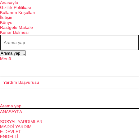
Anasayfa
Gizlilik Politikası
Kullanım Koşulları
İletişim
Künye
Rastgele Makale
Kenar Bölmesi
Arama yap ...
Menü
Yardım Başvurusu
Arama yap ...
ANASAYFA
GÜNCEL KONULAR
SOSYAL YARDIMLAR
MADDI YARDIM
E-DEVLET
ENGELLI