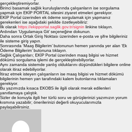
gerçekleştiremiyorlar.
Birinci basamak sağlık kuruluşlarında çalışanların ise sorgulama
yapmak için EKİP PORTAL sitesini ziyaret etmeleri gerekiyor.
EKİP Portal üzerinden ek ödeme sorgulamak için yapmanız
gerekenleri ise aşağıdaki şekilde özetleyebiliriz:
İlk olarak
https://ekipportal.saglik.gov.tr/signin
linkine tıklayın.
Ardından ‘Uygulamaya Git’ seçeneğine dokunun.
Daha sonra Ortak Giriş Noktası üzerinden e-posta ve şifre bilgileriniz
ile sisteme giriş yapın.
Sonrasında ‘Maaş Bilgilerim’ butonunun hemen yanında yer alan ‘Ek
Ödeme Bilgilerim’ butonuna tıklayın.
Sağlık Çalışanları; EKİP Portal üzerinden maaş bilgisi ve hizmet
dökümü sorgulama işlemi de gerçekleştirebiliyorlar.
Aynı zamanda sistemde yanlış olduklarını düşündükleri bilgilere online
olarak itiraz edebiliyorlar.
İtiraz etmek isteyen çalışanların ise maaş bilgisi ve hizmet dökümü
bilgilerinin hemen yan tarafındaki kalem butonlarına tıklamaları
gerekiyor.
Bu yazımızda kısaca EKOBS ile ilgili olarak merak edilenleri
yanıtlamaya çalıştık.
Sizler de konuyla ilgili her türlü soru ve görüşlerinizi yazımızın yorum
kısmına yazabilir; önerilerinizi değerli okuyucularımızla
paylaşabilirsiniz.