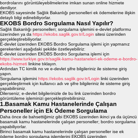
bordrolarını görüntüleyebilmelerine imkan sunan online hizmete
deniliyor.
EKOBS sayesinde Sağlık Bakanlığı personelleri ek ödemelerine ilişkin
detaylı bilgi edinebiliyorlar.
EKOBS Bordro Sorgulama Nasıl Yapılır?
Sağlık Bakanlığı personelleri; sorgulama işlemini e-devlet platformu
üzerinden ya da
https://ekobs.saglik.gov.tr/Login
sitesi üzerinden
gerçekleştirebiliyorlar.
E-devlet üzerinden EKOBS Bordro Sorgulama işlemi için yapmanız
gerekenleri aşağıdaki şekilde özetleyebiliriz:
E-devlet üzerinden EKOBS Bordro Sorgulama işlemi için
https://www.turkiye.gov.tr/saglik-kamu-hastaneleri-ek-odeme-e-bordro-
ekobs-hizmeti
linkine tıklayın.
Ardından TC kimlik no ve e-devlet şifre bilgileriniz ile sisteme giriş
yapın.
Sorgulama işlemini
https://ekobs.saglik.gov.tr/Login
linki üzerinden
gerçekleştirmek için kullanıcı adı ve şifre bilgileriniz ile sisteme giriş
yapabilirsiniz.
Dilerseniz; e-devlet bilgilerinizle de bu link üzerinden bordro
görüntüleme işleminizi gerçekleştirebilirsiniz.
1.Basamak Kamu Hastanelerinde Çalışan
Personeller için Ek Ödeme Sorgulama
Daha önce de bahsettiğimiz gibi EKOBS üzerinden ikinci ya da üçüncü
basamak kamu hastanelerinde çalışan personeller; bordro sorgulama
yapabiliyorlar.
Birinci basamak kamu hastanelerinde çalışan personeller ise ek
ödeme bordro sorgulama işlemlerini EKOBS üzerinden