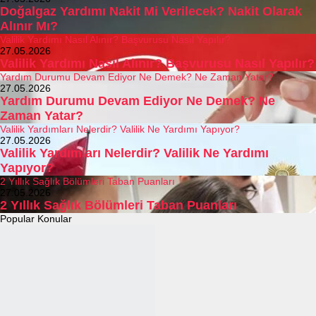
Doğalgaz Yardımı Nakit Mi Verilecek? Nakit Olarak
Alınır Mı?
Valilik Yardımı Nasıl Alınır? Başvurusu Nasıl Yapılır?
27.05.2026
Valilik Yardımı Nasıl Alınır? Başvurusu Nasıl Yapılır?
Yardım Durumu Devam Ediyor Ne Demek? Ne Zaman Yatar?
27.05.2026
Yardım Durumu Devam Ediyor Ne Demek? Ne
Zaman Yatar?
Valilik Yardımları Nelerdir? Valilik Ne Yardımı Yapıyor?
27.05.2026
Valilik Yardımları Nelerdir? Valilik Ne Yardımı
Yapıyor?
2 Yıllık Sağlık Bölümleri Taban Puanları
27.05.2026
2 Yıllık Sağlık Bölümleri Taban Puanları
Popular Konular