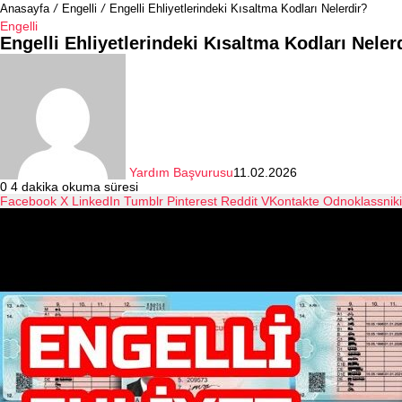
Anasayfa
/
Engelli
/
Engelli Ehliyetlerindeki Kısaltma Kodları Nelerdir?
Engelli
Engelli Ehliyetlerindeki Kısaltma Kodları Neler
Yardım Başvurusu
11.02.2026
0
4 dakika okuma süresi
Facebook
X
LinkedIn
Tumblr
Pinterest
Reddit
VKontakte
Odnoklassniki