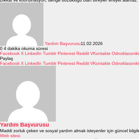
Dikkat ve koordinasyon, denge bozukluğu olan bireyler ehliyet alamaz.
Yardım Başvurusu
11.02.2026
0
4 dakika okuma süresi
Facebook
X
LinkedIn
Tumblr
Pinterest
Reddit
VKontakte
Odnoklassniki
Paylaş
Facebook
X
LinkedIn
Tumblr
Pinterest
Reddit
VKontakte
Odnoklassniki
Yardım Başvurusu
Maddi zorluk çeken ve sosyal yardım almak isteyenler için güncel bilgi
Web sitesi