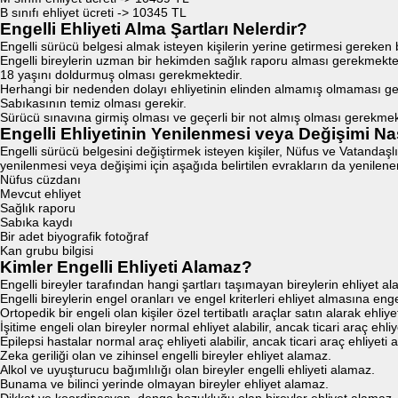
B sınıfı ehliyet ücreti -> 10345 TL
Engelli Ehliyeti Alma Şartları Nelerdir?
Engelli sürücü belgesi almak isteyen kişilerin yerine getirmesi gereken
Engelli bireylerin uzman bir hekimden sağlık raporu alması gerekmekte
18 yaşını doldurmuş olması gerekmektedir.
Herhangi bir nedenden dolayı ehliyetinin elinden almamış olmaması ger
Sabıkasının temiz olması gerekir.
Sürücü sınavına girmiş olması ve geçerli bir not almış olması gerekmek
Engelli Ehliyetinin Yenilenmesi veya Değişimi Nas
Engelli sürücü belgesini değiştirmek isteyen kişiler, Nüfus ve Vatandaş
yenilenmesi veya değişimi için aşağıda belirtilen evrakların da yenilene
Nüfus cüzdanı
Mevcut ehliyet
Sağlık raporu
Sabıka kaydı
Bir adet biyografik fotoğraf
Kan grubu bilgisi
Kimler Engelli Ehliyeti Alamaz?
Engelli bireyler tarafından hangi şartları taşımayan bireylerin ehliyet a
Engelli bireylerin engel oranları ve engel kriterleri ehliyet almasına engel
Ortopedik bir engeli olan kişiler özel tertibatlı araçlar satın alarak ehliyet
İşitime engeli olan bireyler normal ehliyet alabilir, ancak ticari araç ehli
Epilepsi hastalar normal araç ehliyeti alabilir, ancak ticari araç ehliyeti
Zeka geriliği olan ve zihinsel engelli bireyler ehliyet alamaz.
Alkol ve uyuşturucu bağımlılığı olan bireyler engelli ehliyeti alamaz.
Bunama ve bilinci yerinde olmayan bireyler ehliyet alamaz.