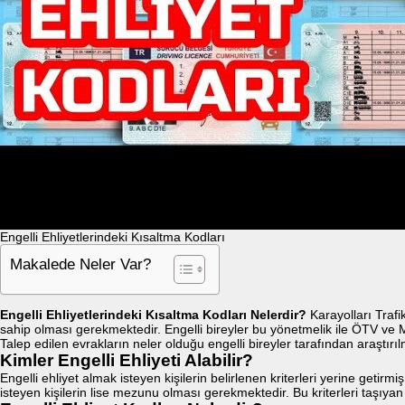
Engelli Ehliyetlerindeki Kısaltma Kodları
Makalede Neler Var?
Engelli Ehliyetlerindeki Kısaltma Kodları Nelerdir?
Karayolları Trafi
sahip olması gerekmektedir. Engelli bireyler bu yönetmelik ile ÖTV ve MT
Talep edilen evrakların neler olduğu engelli bireyler tarafından araştır
Kimler Engelli Ehliyeti Alabilir?
Engelli ehliyet almak isteyen kişilerin belirlenen kriterleri yerine getir
isteyen kişilerin lise mezunu olması gerekmektedir. Bu kriterleri taşıyan ki