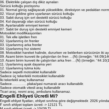
06. Elektrikle çalışan dış dikiz aynaları
Sürücü koltuğu pozisyonu
01. Normal görüş sağlayacak yükseklikte, direksiyon ve pedaldan norm
02. Vücut şekline göre uyarlanan sürücü koltuğu
03. Sabit duruş için sırt destekli sürücü koltuğu
04. Kol dayanağı olan sürücü koltuğu
06. Ayarlanabilir emniyet kemeri
07. Sabit bir duruş için destekli emniyet kemeri
Motosiklet modifikasyonları
01. Tek elle işletilen fren
02. Uyarlanmış ön frenler
03. Uyarlanmış arka frenler
04. Uyarlanmış hız sistemi
08. Motosiklet hareket halinde, dururken ve beklerken sürücünün iki ay
09. Azami birim kuvveti ile çalıştırılan ön fren …(N) (örneğin: “44.09(1
10. Azami birim kuvveti ile çalıştırılan arka fren …(N) (örneğin: “44.10
11. Uyarlanmış ayak dayama yeri
12. Uyarlanmış tutma kolu
Sadece sepetli motosiklet kullanabilir
Sadece üç tekerlekli motosiklet kullanabilir
İki tekerlekli araç kullanamaz
Sadece…………..plaka/şasi numaralı aracı kullanabilir.
Sadece otomatik vitesli araç kullanabilir
Ticari araç, resmi araç, ambulans kullanamaz.
Engelli Ehliyeti Ücretli Mi?
Engelli ehliyet fiyatları, ehliyet sınıfına göre değişmektedir. 2026 yılında 
F sınıfı ehliyet toplam ücreti -> 12121 TL
M sınıfı ehliyet ücreti -> 10439 TL