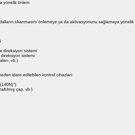
a yönelik önlem
pedalların tıkanmasını önlemeye ya da aktivasyonunu sağlamaya yönelik
i
e direksiyon sistemi
 direksiyon sistemi
ları, vb.)
den idare edilebilen kontrol cihazları
1(140N)”)
altılmış çap, vb.)