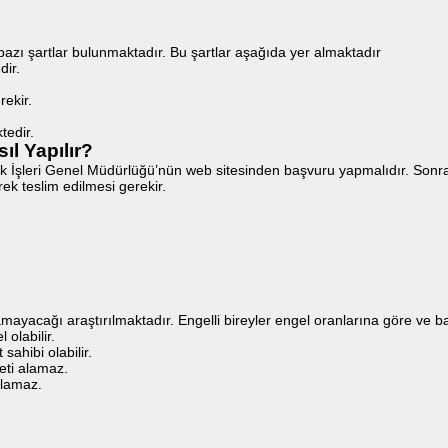
 bazı şartlar bulunmaktadır. Bu şartlar aşağıda yer almaktadır
dir.
ekir.
tedir.
ıl Yapılır?
lık İşleri Genel Müdürlüğü’nün web sitesinden başvuru yapmalıdır. Sonra
rek teslim edilmesi gerekir.
lamayacağı araştırılmaktadır. Engelli bireyler engel oranlarına göre ve b
 olabilir.
 sahibi olabilir.
yeti alamaz.
 alamaz.