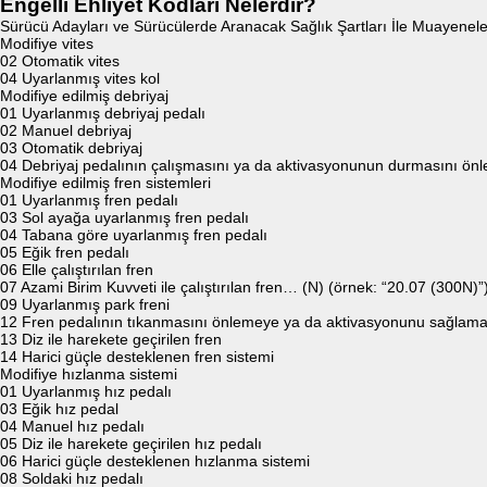
Engelli Ehliyet Kodları Nelerdir?
Sürücü Adayları ve Sürücülerde Aranacak Sağlık Şartları İle Muayenel
Modifiye vites
02 Otomatik vites
04 Uyarlanmış vites kol
Modifiye edilmiş debriyaj
01 Uyarlanmış debriyaj pedalı
02 Manuel debriyaj
03 Otomatik debriyaj
04 Debriyaj pedalının çalışmasını ya da aktivasyonunun durmasını önl
Modifiye edilmiş fren sistemleri
01 Uyarlanmış fren pedalı
03 Sol ayağa uyarlanmış fren pedalı
04 Tabana göre uyarlanmış fren pedalı
05 Eğik fren pedalı
06 Elle çalıştırılan fren
07 Azami Birim Kuvveti ile çalıştırılan fren… (N) (örnek: “20.07 (300N)”
09 Uyarlanmış park freni
12 Fren pedalının tıkanmasını önlemeye ya da aktivasyonunu sağlama
13 Diz ile harekete geçirilen fren
14 Harici güçle desteklenen fren sistemi
Modifiye hızlanma sistemi
01 Uyarlanmış hız pedalı
03 Eğik hız pedal
04 Manuel hız pedalı
05 Diz ile harekete geçirilen hız pedalı
06 Harici güçle desteklenen hızlanma sistemi
08 Soldaki hız pedalı