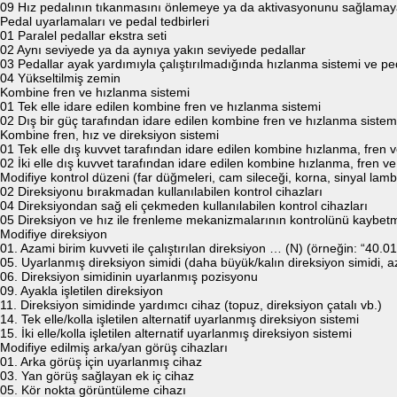
09 Hız pedalının tıkanmasını önlemeye ya da aktivasyonunu sağlamay
Pedal uyarlamaları ve pedal tedbirleri
01 Paralel pedallar ekstra seti
02 Aynı seviyede ya da aynıya yakın seviyede pedallar
03 Pedallar ayak yardımıyla çalıştırılmadığında hızlanma sistemi ve 
04 Yükseltilmiş zemin
Kombine fren ve hızlanma sistemi
01 Tek elle idare edilen kombine fren ve hızlanma sistemi
02 Dış bir güç tarafından idare edilen kombine fren ve hızlanma sistem
Kombine fren, hız ve direksiyon sistemi
01 Tek elle dış kuvvet tarafından idare edilen kombine hızlanma, fren v
02 İki elle dış kuvvet tarafından idare edilen kombine hızlanma, fren ve
Modifiye kontrol düzeni (far düğmeleri, cam sileceği, korna, sinyal lamba
02 Direksiyonu bırakmadan kullanılabilen kontrol cihazları
04 Direksiyondan sağ eli çekmeden kullanılabilen kontrol cihazları
05 Direksiyon ve hız ile frenleme mekanizmalarının kontrolünü kaybetme
Modifiye direksiyon
01. Azami birim kuvveti ile çalıştırılan direksiyon … (N) (örneğin: “40.0
05. Uyarlanmış direksiyon simidi (daha büyük/kalın direksiyon simidi, az
06. Direksiyon simidinin uyarlanmış pozisyonu
09. Ayakla işletilen direksiyon
11. Direksiyon simidinde yardımcı cihaz (topuz, direksiyon çatalı vb.)
14. Tek elle/kolla işletilen alternatif uyarlanmış direksiyon sistemi
15. İki elle/kolla işletilen alternatif uyarlanmış direksiyon sistemi
Modifiye edilmiş arka/yan görüş cihazları
01. Arka görüş için uyarlanmış cihaz
03. Yan görüş sağlayan ek iç cihaz
05. Kör nokta görüntüleme cihazı