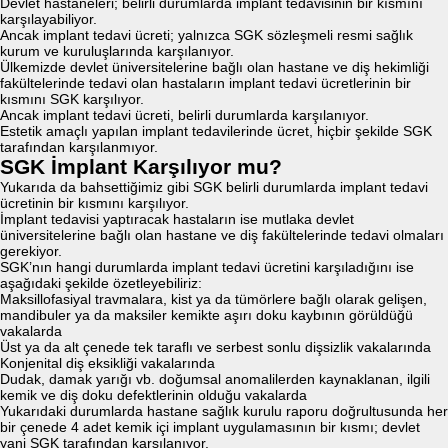
Devlet hastaneleri; belirli durumlarda implant tedavisinin bir kısmını
karşılayabiliyor.
Ancak implant tedavi ücreti; yalnızca SGK sözleşmeli resmi sağlık
kurum ve kuruluşlarında karşılanıyor.
Ülkemizde devlet üniversitelerine bağlı olan hastane ve diş hekimliği
fakültelerinde tedavi olan hastaların implant tedavi ücretlerinin bir
kısmını SGK karşılıyor.
Ancak implant tedavi ücreti, belirli durumlarda karşılanıyor.
Estetik amaçlı yapılan implant tedavilerinde ücret, hiçbir şekilde SGK
tarafından karşılanmıyor.
SGK İmplant Karşılıyor mu?
Yukarıda da bahsettiğimiz gibi SGK belirli durumlarda implant tedavi
ücretinin bir kısmını karşılıyor.
İmplant tedavisi yaptıracak hastaların ise mutlaka devlet
üniversitelerine bağlı olan hastane ve diş fakültelerinde tedavi olmaları
gerekiyor.
SGK’nın hangi durumlarda implant tedavi ücretini karşıladığını ise
aşağıdaki şekilde özetleyebiliriz:
Maksillofasiyal travmalara, kist ya da tümörlere bağlı olarak gelişen,
mandibuler ya da maksiler kemikte aşırı doku kaybının görüldüğü
vakalarda
Üst ya da alt çenede tek taraflı ve serbest sonlu dişsizlik vakalarında
Konjenital diş eksikliği vakalarında
Dudak, damak yarığı vb. doğumsal anomalilerden kaynaklanan, ilgili
kemik ve diş doku defektlerinin olduğu vakalarda
Yukarıdaki durumlarda hastane sağlık kurulu raporu doğrultusunda her
bir çenede 4 adet kemik içi implant uygulamasının bir kısmı; devlet
yani SGK tarafından karşılanıyor.