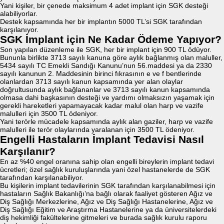
Yani kişiler, bir çenede maksimum 4 adet implant için SGK desteği
alabiliyorlar.
Destek kapsamında her bir implantın 5000 TL’si SGK tarafından
karşılanıyor.
SGK İmplant için Ne Kadar Ödeme Yapıyor?
Son yapılan düzenleme ile SGK, her bir implant için 900 TL ödüyor.
Bununla birlikte 3713 sayılı kanuna göre aylık bağlanmış olan maluller,
5434 sayılı TC Emekli Sandığı Kanunu’nun 56.maddesi ya da 2330
sayılı kanunun 2. Maddesinin birinci fıkrasının e ve f bentlerinde
olanlardan 3713 sayılı kanun kapsamında yer alan olaylar
doğrultusunda aylık bağlananlar ve 3713 sayılı kanun kapsamında
olmasa dahi başkasının desteği ve yardımı olmaksızın yaşamak için
gerekli hareketleri yapamayacak kadar malul olan harp ve vazife
malulleri için 3500 TL ödeniyor.
Yani terörle mücadele kapsamında aylık alan gaziler, harp ve vazife
malulleri ile terör olaylarında yaralanan için 3500 TL ödeniyor.
Engelli Hastaların İmplant Tedavisi Nasıl
Karşılanır?
En az %40 engel oranına sahip olan engelli bireylerin implant tedavi
ücretleri; özel sağlık kuruluşlarında yani özel hastanelerde de SGK
tarafından karşılanabiliyor.
Bu kişilerin implant tedavilerinin SGK tarafından karşılanabilmesi için
hastaların Sağlık Bakanlığı’na bağlı olarak faaliyet gösteren Ağız ve
Diş Sağlığı Merkezlerine, Ağız ve Diş Sağlığı Hastanelerine, Ağız ve
Diş Sağlığı Eğitim ve Araştırma Hastanelerine ya da üniversitelerdeki
diş hekimliği fakültelerine gitmeleri ve burada sağlık kurulu raporu