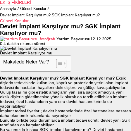
EK İŞ FIKIRLERI
Anasayfa
/
Güncel Konular
/
Devlet İmplant Karşılıyor mu? SGK İmplant Karşılıyor mu?
Güncel Konular
Devlet İmplant Karşılıyor mu? SGK İmplant
Karşılıyor mu?
Yardım Başvurusu
12.12.2025
0
4 dakika okuma süresi
Devlet İmplant Karşılıyor mu
Makalede Neler Var?
Devlet İmplant Karşılıyor mu? SGK İmplant Karşılıyor mu?
Eksik
dişlerin tedavisinde kullanılan, köprü ve protezlerin yerini alan implant
tedavisi ile hastalar; hayallerindeki dişlere ve gülüşe kavuşabiliyorlar.
Gülüş tasarımı gibi estetik amaçların yanı sıra sağlık amacıyla yani
eksik dişlerin giderilmesine yönelik olarak da tercih edilebilen implant
tedavisi; özel hastanelerin yanı sıra devlet hastanelerinde de
yaptırılabiliyor.
İmplant tedavi fiyatları; devlet hastanelerinde özel hastanelere nazaran
daha ekonomik rakamlarda seyrediyor.
Bununla birlikte bazı durumlarda implant tedavi ücreti; devlet yani SGK
tarafından da karşılanabiliyor.
Bu yazımızda kısaca SGK, implant karşılıyor mu? Devlet hastanesi