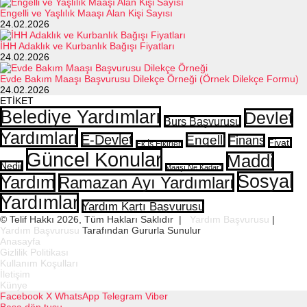
Engelli ve Yaşlılık Maaşı Alan Kişi Sayısı
24.02.2026
İHH Adaklık ve Kurbanlık Bağışı Fiyatları
24.02.2026
Evde Bakım Maaşı Başvurusu Dilekçe Örneği (Örnek Dilekçe Formu)
24.02.2026
ETİKET
Belediye Yardımları
Devlet
Burs Başvurusu
Yardımları
E-Devlet
Engelli
Finans
Fiyatı
Ek İş Fikirleri
Güncel Konular
Maddi
Nedir
Maaşı Ne Kadar?
Sosyal
Yardım
Ramazan Ayı Yardımları
Yardımlar
Yardım Kartı Başvurusu
© Telif Hakkı 2026, Tüm Hakları Saklıdır |
Yardım Başvurusu
|
Yardım Başvurusu
Tarafından Gururla Sunulur
Anasayfa
Gizlilik Politikası
Kullanım Koşulları
İletişim
Künye
Facebook
X
WhatsApp
Telegram
Viber