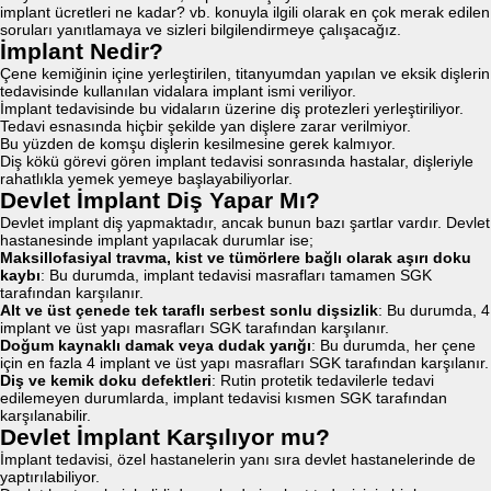
implant ücretleri ne kadar? vb. konuyla ilgili olarak en çok merak edilen
soruları yanıtlamaya ve sizleri bilgilendirmeye çalışacağız.
İmplant Nedir?
Çene kemiğinin içine yerleştirilen, titanyumdan yapılan ve eksik dişlerin
tedavisinde kullanılan vidalara implant ismi veriliyor.
İmplant tedavisinde bu vidaların üzerine diş protezleri yerleştiriliyor.
Tedavi esnasında hiçbir şekilde yan dişlere zarar verilmiyor.
Bu yüzden de komşu dişlerin kesilmesine gerek kalmıyor.
Diş kökü görevi gören implant tedavisi sonrasında hastalar, dişleriyle
rahatlıkla yemek yemeye başlayabiliyorlar.
Devlet İmplant Diş Yapar Mı?
Devlet implant diş yapmaktadır, ancak bunun bazı şartlar vardır. Devlet
hastanesinde implant yapılacak durumlar ise;
Maksillofasiyal travma, kist ve tümörlere bağlı olarak aşırı doku
kaybı
: Bu durumda, implant tedavisi masrafları tamamen SGK
tarafından karşılanır.
Alt ve üst çenede tek taraflı serbest sonlu dişsizlik
: Bu durumda, 4
implant ve üst yapı masrafları SGK tarafından karşılanır.
Doğum kaynaklı damak veya dudak yarığı
: Bu durumda, her çene
için en fazla 4 implant ve üst yapı masrafları SGK tarafından karşılanır.
Diş ve kemik doku defektleri
: Rutin protetik tedavilerle tedavi
edilemeyen durumlarda, implant tedavisi kısmen SGK tarafından
karşılanabilir.
Devlet İmplant Karşılıyor mu?
İmplant tedavisi, özel hastanelerin yanı sıra devlet hastanelerinde de
yaptırılabiliyor.