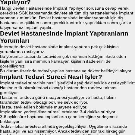
Yapılıyor?
Hangi Devlet Hastanesinde İmplant Yapılıyor sorusuna cevap verek
gerekirse SGK kapsamında devlete ait tüm diş hastanelerinde İmplant
yapmanız mümkün. Devlet hastanesinde implant yapmak için diş
hastanesine gittikten sonra gerekli kontroller yapıldıktan sonra şartları
taşıyorsanız İmplant yapılır.
Devlet Hastanesinde İmplant Yaptıranların
Yorumları
İnternette devlet hastanesinde implant yaptıran pek çok kişinin
yorumlarına rastlıyoruz.
Bu yorumlar arasında tedaviden çok memnun kaldığını ifade eden
kişilerin yanı sıra memnun kalmayan kişilerin ifadelerini de
görebiliyoruz.
Bu durum üzerinde tedavi yapılan hastane ve doktor belirleyici oluyor.
İmplant Tedavi Süreci Nasıl İşler?
İmplant tedavi sürecinin nasıl işlediğini aşağıdaki şekilde özetleyebiliriz:
Hastanın ilk olarak tedavi olacağı hastaneden randevu alması
gerekiyor.
Hastanın randevu günü muayenesi yapılıyor ve hasta, hekim
tarafından tedavi olacağı bölüme sevk ediliyor.
Hasta, sevk edilen bölümde muayene ediliyor.
İmplantların yerleştirilme süresi, ortalama 3-4 dakika sürüyor.
3-6 aylık süre boyunca implantların çene kemiğine yerleşmesi
bekleniyor.
Tedavi; lokal anestezi altında gerçekleştiriliyor. Uygulama sırasında
hasta, ağrı ve acı hissetmiyor. Ancak tedaviden sonraki birkaç gün