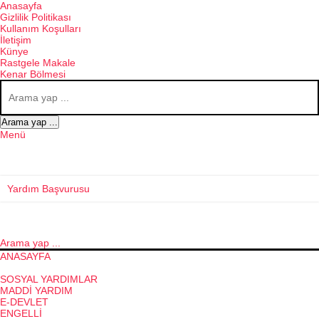
Anasayfa
Gizlilik Politikası
Kullanım Koşulları
İletişim
Künye
Rastgele Makale
Kenar Bölmesi
Arama yap ...
Menü
Yardım Başvurusu
Arama yap ...
ANASAYFA
GÜNCEL KONULAR
SOSYAL YARDIMLAR
MADDI YARDIM
E-DEVLET
ENGELLI