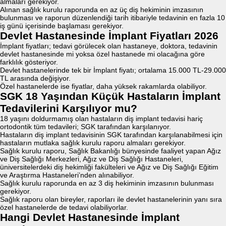
almaları gerekiyor.
Alınan sağlık kurulu raporunda en az üç diş hekiminin imzasının
bulunması ve raporun düzenlendiği tarih itibariyle tedavinin en fazla 10
iş günü içerisinde başlaması gerekiyor.
Devlet Hastanesinde İmplant Fiyatları 2026
İmplant fiyatları; tedavi görülecek olan hastaneye, doktora, tedavinin
devlet hastanesinde mi yoksa özel hastanede mi olacağına göre
farklılık gösteriyor.
Devlet hastanelerinde tek bir İmplant fiyatı; ortalama 15.000 TL-29.000
TL arasında değişiyor.
Özel hastanelerde ise fiyatlar, daha yüksek rakamlarda olabiliyor.
SGK 18 Yaşından Küçük Hastaların İmplant
Tedavilerini Karşılıyor mu?
18 yaşını doldurmamış olan hastaların diş implant tedavisi hariç
ortodontik tüm tedavileri; SGK tarafından karşılanıyor.
Hastaların diş implant tedavisinin SGK tarafından karşılanabilmesi için
hastaların mutlaka sağlık kurulu raporu almaları gerekiyor.
Sağlık kurulu raporu, Sağlık Bakanlığı bünyesinde faaliyet yapan Ağız
ve Diş Sağlığı Merkezleri, Ağız ve Diş Sağlığı Hastaneleri,
üniversitelerdeki diş hekimliği fakülteleri ve Ağız ve Diş Sağlığı Eğitim
ve Araştırma Hastaneleri’nden alınabiliyor.
Sağlık kurulu raporunda en az 3 diş hekiminin imzasının bulunması
gerekiyor.
Sağlık raporu olan bireyler, raporları ile devlet hastanelerinin yanı sıra
özel hastanelerde de tedavi olabiliyorlar.
Hangi Devlet Hastanesinde İmplant