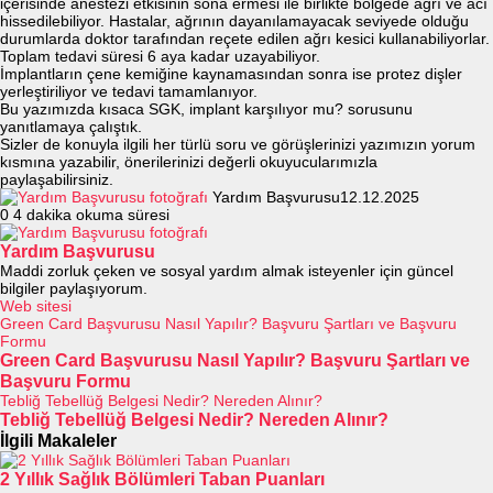
içerisinde anestezi etkisinin sona ermesi ile birlikte bölgede ağrı ve acı
hissedilebiliyor. Hastalar, ağrının dayanılamayacak seviyede olduğu
durumlarda doktor tarafından reçete edilen ağrı kesici kullanabiliyorlar.
Toplam tedavi süresi 6 aya kadar uzayabiliyor.
İmplantların çene kemiğine kaynamasından sonra ise protez dişler
yerleştiriliyor ve tedavi tamamlanıyor.
Bu yazımızda kısaca SGK, implant karşılıyor mu? sorusunu
yanıtlamaya çalıştık.
Sizler de konuyla ilgili her türlü soru ve görüşlerinizi yazımızın yorum
kısmına yazabilir, önerilerinizi değerli okuyucularımızla
paylaşabilirsiniz.
Yardım Başvurusu
12.12.2025
0
4 dakika okuma süresi
Yardım Başvurusu
Maddi zorluk çeken ve sosyal yardım almak isteyenler için güncel
bilgiler paylaşıyorum.
Web sitesi
Green Card Başvurusu Nasıl Yapılır? Başvuru Şartları ve Başvuru
Formu
Green Card Başvurusu Nasıl Yapılır? Başvuru Şartları ve
Başvuru Formu
Tebliğ Tebellüğ Belgesi Nedir? Nereden Alınır?
Tebliğ Tebellüğ Belgesi Nedir? Nereden Alınır?
İlgili Makaleler
2 Yıllık Sağlık Bölümleri Taban Puanları