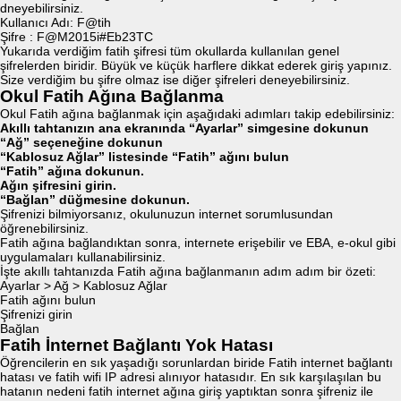
dneyebilirsiniz.
Kullanıcı Adı: F@tih
Şifre : F@M2015i#Eb23TC
Yukarıda verdiğim fatih şifresi tüm okullarda kullanılan genel
şifrelerden biridir. Büyük ve küçük harflere dikkat ederek giriş yapınız.
Size verdiğim bu şifre olmaz ise diğer şifreleri deneyebilirsiniz.
Okul Fatih Ağına Bağlanma
Okul Fatih ağına bağlanmak için aşağıdaki adımları takip edebilirsiniz:
Akıllı tahtanızın ana ekranında “Ayarlar” simgesine dokunun
“Ağ” seçeneğine dokunun
“Kablosuz Ağlar” listesinde “Fatih” ağını bulun
“Fatih” ağına dokunun.
Ağın şifresini girin.
“Bağlan” düğmesine dokunun.
Şifrenizi bilmiyorsanız, okulunuzun internet sorumlusundan
öğrenebilirsiniz.
Fatih ağına bağlandıktan sonra, internete erişebilir ve EBA, e-okul gibi
uygulamaları kullanabilirsiniz.
İşte akıllı tahtanızda Fatih ağına bağlanmanın adım adım bir özeti:
Ayarlar > Ağ > Kablosuz Ağlar
Fatih ağını bulun
Şifrenizi girin
Bağlan
Fatih İnternet Bağlantı Yok Hatası
Öğrencilerin en sık yaşadığı sorunlardan biride Fatih internet bağlantı
hatası ve fatih wifi IP adresi alınıyor hatasıdır. En sık karşılaşılan bu
hatanın nedeni fatih internet ağına giriş yaptıktan sonra şifreniz ile