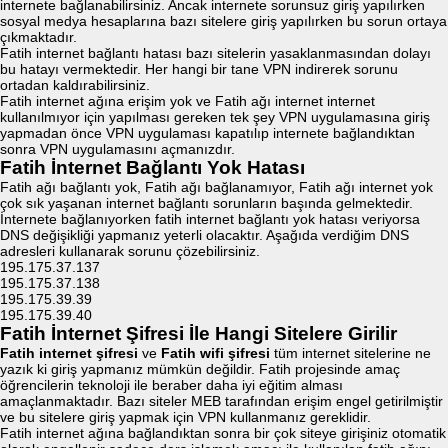
internete bağlanabilirsiniz. Ancak internete sorunsuz giriş yapılırken
sosyal medya hesaplarına bazı sitelere giriş yapılırken bu sorun ortaya
çıkmaktadır.
Fatih internet bağlantı hatası bazı sitelerin yasaklanmasından dolayı
bu hatayı vermektedir. Her hangi bir tane VPN indirerek sorunu
ortadan kaldırabilirsiniz.
Fatih internet ağına erişim yok ve Fatih ağı internet internet
kullanılmıyor için yapılması gereken tek şey VPN uygulamasına giriş
yapmadan önce VPN uygulaması kapatılıp internete bağlandıktan
sonra VPN uygulamasını açmanızdır.
Fatih İnternet Bağlantı Yok Hatası
Fatih ağı bağlantı yok, Fatih ağı bağlanamıyor, Fatih ağı internet yok
çok sık yaşanan internet bağlantı sorunların başında gelmektedir.
İnternete bağlanıyorken fatih internet bağlantı yok hatası veriyorsa
DNS değişikliği yapmanız yeterli olacaktır. Aşağıda verdiğim DNS
adresleri kullanarak sorunu çözebilirsiniz.
195.175.37.137
195.175.37.138
195.175.39.39
195.175.39.40
Fatih İnternet Şifresi İle Hangi Sitelere Girilir
Fatih internet şifresi
ve
Fatih wifi şifresi
tüm internet sitelerine ne
yazık ki giriş yapmanız mümkün değildir. Fatih projesinde amaç
öğrencilerin teknoloji ile beraber daha iyi eğitim alması
amaçlanmaktadır. Bazı siteler MEB tarafından erişim engel getirilmiştir
ve bu sitelere giriş yapmak için VPN kullanmanız gereklidir.
Fatih internet ağına bağlandıktan sonra bir çok siteye girişiniz otomatik