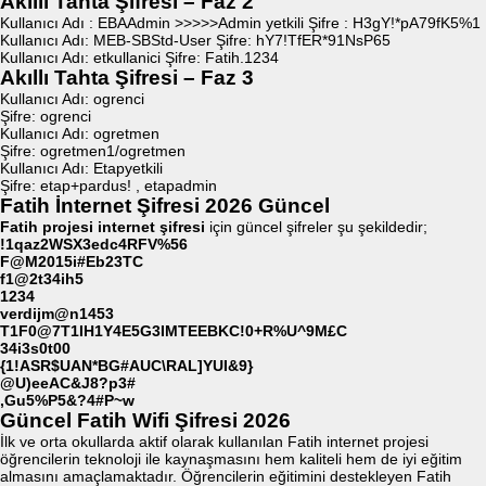
Akıllı Tahta Şifresi – Faz 2
Kullanıcı Adı : EBAAdmin >>>>>Admin yetkili Şifre : H3gY!*pA79fK5%1
Kullanıcı Adı: MEB-SBStd-User Şifre: hY7!TfER*91NsP65
Kullanıcı Adı: etkullanici Şifre: Fatih.1234
Akıllı Tahta Şifresi – Faz 3
Kullanıcı Adı: ogrenci
Şifre: ogrenci
Kullanıcı Adı: ogretmen
Şifre: ogretmen1/ogretmen
Kullanıcı Adı: Etapyetkili
Şifre: etap+pardus! , etapadmin
Fatih İnternet Şifresi 2026 Güncel
Fatih projesi internet şifresi
için güncel şifreler şu şekildedir;
!1qaz2WSX3edc4RFV%56
F@M2015i#Eb23TC
f1@2t34ih5
1234
verdijm@n1453
T1F0@7T1IH1Y4E5G3IMTEEBKC!0+R%U^9M£C
34i3s0t00
{1!ASR$UAN*BG#AUC\RAL]YUI&9}
@U)eeAC&J8?p3#
,Gu5%P5&?4#P~w
Güncel Fatih Wifi Şifresi 2026
İlk ve orta okullarda aktif olarak kullanılan Fatih internet projesi
öğrencilerin teknoloji ile kaynaşmasını hem kaliteli hem de iyi eğitim
almasını amaçlamaktadır. Öğrencilerin eğitimini destekleyen Fatih