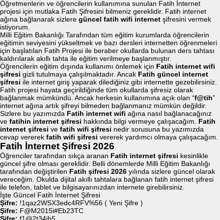
Öğretmenlerin ve öğrencilerin kullanımına sunulan Fatih İnternet
projesi için mutlaka Fatih Şifresini bilmeniz gereklidir. Fatih internet
ağına bağlanarak sizlere
güncel fatih wifi internet
şifresini vermek
istiyorum.
Milli Eğitim Bakanlığı Tarafından tüm eğitim kurumlarda öğrencilerin
eğitimin seviyesini yükseltmek ve bazı dersleri internetten öğrenmeleri
için başlatılan Fatih Projesi ile beraber okullarda bulunan ders tahtası
kaldırılarak akıllı tahta ile eğitim verilmeye başlanmıştır.
Öğrencilerin eğitim dışında kullanımı önlemek için
Fatih internet wifi
şifresi
gizli tutulmaya çalışılmaktadır. Ancak
Fatih güncel internet
şifresi
ile internet giriş yaparak dilediğiniz gibi internette gezebilirsiniz.
Fatih projesi hayata geçirildiğinde tüm okullarda şifresiz olarak
bağlanmak mümkündü. Ancak herkesin kullanımına açık olan “
f@tih
”
internet ağına artık şifreyi bilmeden bağlanmanız mümkün değildir.
Sizlere bu yazımızda
Fatih internet wifi
ağına nasıl bağlanacağınız
ve
fatihin internet şifresi
hakkında bilgi vermeye çalışacağım.
Fatih
internet şifresi
ve
fatih wifi şifresi
nedir sorusuna bu yazımızda
cevap vererek
fatih wifi şifresi
vererek yardımcı olmaya çalışacağım.
Fatih İnternet Şifresi 2026
Öğrenciler tarafından sıkça aranan
Fatih internet şifresi
kesinlikle
güncel şifre olması gereklidir. Belli dönemlerde Milli Eğitim Bakanlığı
tarafından değiştirilen
Fatih şifresi 2026
yılında sizlere güncel olarak
vereceğim. Okulda dijital akıllı tahtalara bağlanan fatih internet şifresi
ile telefon, tablet ve bilgisayarınızdan internete girebilirsiniz.
İşte Güncel Fatih İnternet Şifresi
Şifre:
!1qaz2WSX3edc4RFV%56 ( Yeni Şifre )
Şifre:
F@M2015i#Eb23TC
Şifre:
f1@2t34ih5