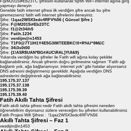
F@M2015i#Eb23TC şifresini kullanarak f@tih WiFi internet ağına giriş
yapmayı deneyin
Genelde fatih internet şifresi ilk verdiğim şifre ancak bu şifre
giremezseniz fatih wifi internet şifrelerini deneyiniz.
Şifre:
!1qaz2WSX3edc4RFV%56 ( Güncel Şifre )
Şifre:
F@M2015i#Eb23TC
Şifre:
f1@2t34ih5
Şifre:
Fatih.1234
Şifre:
verdijm@n1453
Şifre:
T1F0@7T1IH1Y4E5G3IMTEEBKC!0+R%U^9M£C
Şifre:
34i3s0t00
Şifre:
{1!ASR$UAN*BG#AUC\RAL]YUI&9}
Yukarıda verdiğim bu şifreler ile Fatih wifi ağına kolay şekilde
bağlanabilirsiniz. Ancak şifrenin doğru girilmesine rağmen ‘’Fatih ağı
bağlantı yok, ağa bağlanamıyor, internet yok’’ gibi hatalar alıyorsanız
DNS adresini değiştirmeniz gereklidir. Aşağıda verdiğim DNS
adreslerini değiştirerek ağa bağlanabilirsiniz.
195.175.37.137
195.175.37.138
195.175.39.39
195.175.39.40
Fatih Akıllı Tahta Şifresi
Fatih akıllı tahta şifresi nedir Fatih akıllı tahta şifresini nereden
öğrenebilirim diyorsanız sizlere vereceğim bu şifreleri kullanabilirsiniz.
Fatih Projesi Wifi Şifresi : !1qaz2WSX3edc4RFV%56
Akıllı Tahta Şifresi – Faz 1
vesdijm@n1453