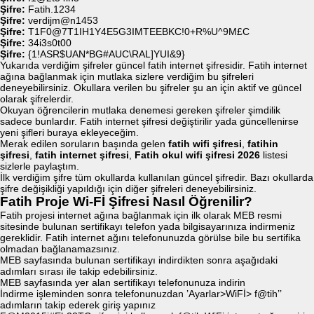
Şifre:
Fatih.1234
Şifre:
verdijm@n1453
Şifre:
T1F0@7T1IH1Y4E5G3IMTEEBKC!0+R%U^9M£C
Şifre:
34i3s0t00
Şifre:
{1!ASR$UAN*BG#AUC\RAL]YUI&9}
Yukarıda verdiğim şifreler güncel fatih internet şifresidir. Fatih internet
ağına bağlanmak için mutlaka sizlere verdiğim bu şifreleri
deneyebilirsiniz. Okullara verilen bu şifreler şu an için aktif ve güncel
olarak şifrelerdir.
Okuyan öğrencilerin mutlaka denemesi gereken şifreler şimdilik
sadece bunlardır. Fatih internet şifresi değiştirilir yada güncellenirse
yeni şifleri buraya ekleyeceğim.
Merak edilen soruların başında gelen
fatih wifi şifresi
,
fatihin
şifresi
,
fatih internet şifresi
,
Fatih okul wifi şifresi 2026
listesi
sizlerle paylaştım.
İlk verdiğim şifre tüm okullarda kullanılan güncel şifredir. Bazı okullarda
şifre değişikliği yapıldığı için diğer şifreleri deneyebilirsiniz.
Fatih Proje Wi-Fİ Şifresi Nasıl Öğrenilir?
Fatih projesi internet ağına bağlanmak için ilk olarak MEB resmi
sitesinde bulunan sertifikayı telefon yada bilgisayarınıza indirmeniz
gereklidir. Fatih internet ağını telefonunuzda görülse bile bu sertifika
olmadan bağlanamazsınız.
MEB sayfasında bulunan sertifikayı indirdikten sonra aşağıdaki
adımları sırası ile takip edebilirsiniz.
MEB sayfasında yer alan sertifikayı telefonunuza indirin
İndirme işleminden sonra telefonunuzdan ’Ayarlar>WiFİ> f@tih’’
adımların takip ederek giriş yapınız