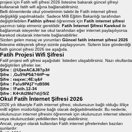
projesi için Fatih wifi şifresi 2026 listesine bakarak güncel şifreyi
kullanarak fatih wifi ağına bağlanabilirsiniz.
Belli dönemlerde okul yönetiminin talebi ile Fatih internet şifresi
değişikliği yapılmaktadır. Sadece Milli Eğitim Bakanlığı tarafından
değiştirilebilen
Fatihin şifresi
öğrenmek için
Fatih internet şifresi
yazımızı takip etmeniz gereklidir.
Fatih İnternet Şifresi Karekod
ile
bağlanmak isteyenler ise okul tarafından eğer internet paylaşılıyorsa
karekod okutarak internete bağlanabilirler.
Sizden gelen mesaj ve yorumları
Güncel fatih internet şifresi 2026
listesine ekleyerek şifreyi sizinle paylaşıyorum. Sizlerin bize gönderdiği
fatih güncel şifresi 2026 ise aşağıda.
Fatih Projesi Wifi Şifresi
Fatif projesi wifi şifresi aşağıdaki listeden ulaşabilirsiniz. Nazı okullarda
değiştirilen şifreler ise;
Şifre : @U)eeAC&J8?p3#
Şifre : ,Gu5%P5&?4#P~w
Şifre : raqxw:;4E:q&#
Şifre : Fa!u9PA}7’+zBS96
Şifre : !Fatih.12-34
Şifre : K4<At2Md?d@5/Z
Okul Fatih İnternet Şifresi 2026
2026 yılı itibariyle Fatih internet şifresi, okulunuzun bağlı olduğu il/ilçe
millî eğitim müdürlüğüne bağlı olarak değişebilmektedir. Bu nedenle,
okulunuzun internet şifresini öğrenmek için okulunuzun internet sitesini
veya okulunuzdaki yetkililerden bilgi alabilirsiniz.
Ancak, yaygın olarak kullanılan Fatih internet şifrelerinden bazıları
şunlardır: