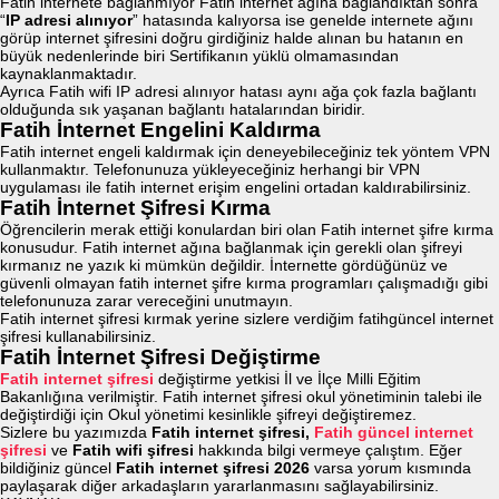
Fatih internete bağlanmıyor Fatih internet ağına bağlandıktan sonra
“
IP adresi alınıyor
” hatasında kalıyorsa ise genelde internete ağını
görüp internet şifresini doğru girdiğiniz halde alınan bu hatanın en
büyük nedenlerinde biri Sertifikanın yüklü olmamasından
kaynaklanmaktadır.
Ayrıca Fatih wifi IP adresi alınıyor hatası aynı ağa çok fazla bağlantı
olduğunda sık yaşanan bağlantı hatalarından biridir.
Fatih İnternet Engelini Kaldırma
Fatih internet engeli kaldırmak için deneyebileceğiniz tek yöntem VPN
kullanmaktır. Telefonunuza yükleyeceğiniz herhangi bir VPN
uygulaması ile fatih internet erişim engelini ortadan kaldırabilirsiniz.
Fatih İnternet Şifresi Kırma
Öğrencilerin merak ettiği konulardan biri olan Fatih internet şifre kırma
konusudur. Fatih internet ağına bağlanmak için gerekli olan şifreyi
kırmanız ne yazık ki mümkün değildir. İnternette gördüğünüz ve
güvenli olmayan fatih internet şifre kırma programları çalışmadığı gibi
telefonunuza zarar vereceğini unutmayın.
Fatih internet şifresi kırmak yerine sizlere verdiğim fatihgüncel internet
şifresi kullanabilirsiniz.
Fatih İnternet Şifresi Değiştirme
Fatih internet şifresi
değiştirme yetkisi İl ve İlçe Milli Eğitim
Bakanlığına verilmiştir. Fatih internet şifresi okul yönetiminin talebi ile
değiştirdiği için Okul yönetimi kesinlikle şifreyi değiştiremez.
Sizlere bu yazımızda
Fatih internet şifresi,
Fatih güncel internet
şifresi
ve
Fatih wifi şifresi
hakkında bilgi vermeye çalıştım. Eğer
bildiğiniz güncel
Fatih internet şifresi 2026
varsa yorum kısmında
paylaşarak diğer arkadaşların yararlanmasını sağlayabilirsiniz.