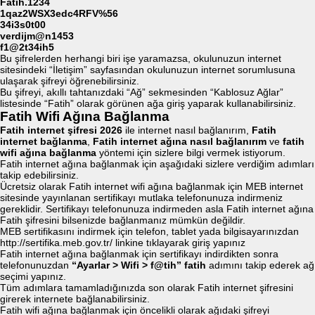
Fatih.1234
1qaz2WSX3edc4RFV%56
34i3s0t00
verdijm@n1453
f1@2t34ih5
Bu şifrelerden herhangi biri işe yaramazsa, okulunuzun internet
sitesindeki “İletişim” sayfasından okulunuzun internet sorumlusuna
ulaşarak şifreyi öğrenebilirsiniz.
Bu şifreyi, akıllı tahtanızdaki “Ağ” sekmesinden “Kablosuz Ağlar”
listesinde “Fatih” olarak görünen ağa giriş yaparak kullanabilirsiniz.
Fatih Wifi Ağına Bağlanma
Fatih internet şifresi 2026
ile internet nasıl bağlanırım,
Fatih
internet bağlanma
,
Fatih internet ağına nasıl bağlanırım
ve
fatih
wifi ağına bağlanma
yöntemi için sizlere bilgi vermek istiyorum.
Fatih internet ağına bağlanmak için aşağıdaki sizlere verdiğim adımları
takip edebilirsiniz.
Ücretsiz olarak Fatih internet wifi ağına bağlanmak için MEB internet
sitesinde yayınlanan sertifikayı mutlaka telefonunuza indirmeniz
gereklidir. Sertifikayı telefonunuza indirmeden asla Fatih internet ağına
Fatih şifresini bilsenizde bağlanmanız mümkün değildir.
MEB sertifikasını indirmek için telefon, tablet yada bilgisayarınızdan
http://sertifika.meb.gov.tr/ linkine tıklayarak giriş yapınız
Fatih internet ağına bağlanmak için sertifikayı indirdikten sonra
telefonunuzdan
“Ayarlar > Wifi > f@tih” fatih
adımını takip ederek ağ
seçimi yapınız.
Tüm adımlara tamamladığınızda son olarak Fatih internet şifresini
girerek internete bağlanabilirsiniz.
Fatih wifi ağına bağlanmak için öncelikli olarak ağıdaki şifreyi