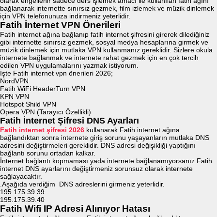
olarak engellenir sadece ders işlemek amacı ile kullanılan fatih ağını
bağlanarak internette sınırsız gezmek, film izlemek ve müzik dinlemek
için VPN telefonunuza indirmeniz yeterlidir.
Fatih İnternet VPN Önerileri
Fatih internet ağına bağlanıp fatih internet şifresini girerek dilediğiniz
gibi internette sınırsız gezmek, sosyal medya hesaplarına girmek ve
müzik dinlemek için mutlaka VPN kullanmanız gereklidir. Sizlere okula
internete bağlanmak ve internete rahat gezmek için en çok tercih
edilen VPN uygulamalarını yazmak istiyorum.
İşte Fatih internet vpn önerileri 2026;
NordVPN
Fatih WiFi HeaderTurn VPN
KPN VPN
Hotspot Shild VPN
Opera VPN (Tarayıcı Özellikli)
Fatih İnternet Şifresi DNS Ayarları
Fatih internet şifresi 2026
kullanarak Fatih internet ağına
bağlandıktan sonra internete giriş sorunu yaşayanların mutlaka DNS
adresini değiştirmeleri gereklidir. DNS adresi değişikliği yaptığını
bağlantı sorunu ortadan kalkar.
İnternet bağlantı kopmaması yada internete bağlanamıyorsanız Fatih
internet DNS ayarlarını değiştirmeniz sorunsuz olarak internete
sağlayacaktır.
.Aşağıda verdiğim DNS adreslerini girmeniz yeterlidir.
195.175.39.39
195.175.39.40
Fatih Wifi IP Adresi Alınıyor Hatası