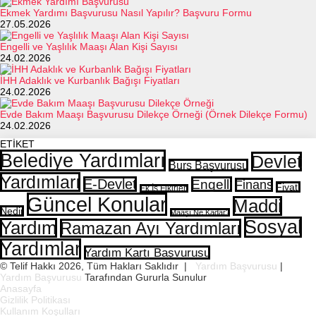
Ekmek Yardımı Başvurusu Nasıl Yapılır? Başvuru Formu
27.05.2026
Engelli ve Yaşlılık Maaşı Alan Kişi Sayısı
24.02.2026
İHH Adaklık ve Kurbanlık Bağışı Fiyatları
24.02.2026
Evde Bakım Maaşı Başvurusu Dilekçe Örneği (Örnek Dilekçe Formu)
24.02.2026
ETİKET
Belediye Yardımları
Devlet
Burs Başvurusu
Yardımları
E-Devlet
Engelli
Finans
Fiyatı
Ek İş Fikirleri
Güncel Konular
Maddi
Nedir
Maaşı Ne Kadar?
Sosyal
Yardım
Ramazan Ayı Yardımları
Yardımlar
Yardım Kartı Başvurusu
© Telif Hakkı 2026, Tüm Hakları Saklıdır |
Yardım Başvurusu
|
Yardım Başvurusu
Tarafından Gururla Sunulur
Anasayfa
Gizlilik Politikası
Kullanım Koşulları