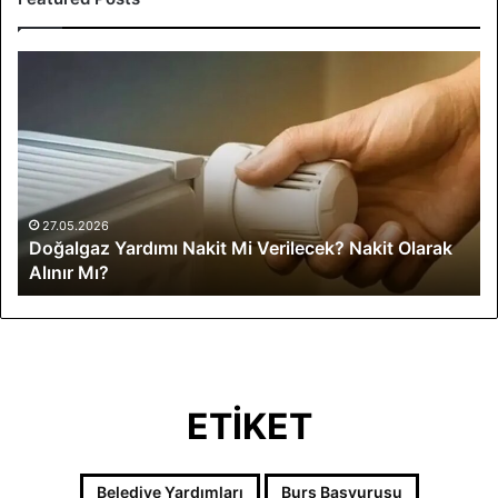
D
o
ğ
a
l
g
a
z
27.05.2026
Doğalgaz Yardımı Nakit Mi Verilecek? Nakit Olarak
Y
Alınır Mı?
a
r
d
ı
m
ı
N
ETİKET
a
k
i
Belediye Yardımları
Burs Başvurusu