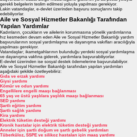
gerekli belgelerin teslim edilmesi yoluyla yapılması gerekiyor.
Lakin vatandaşlar, e-devlet üzerinden başvuru sonuçlarını takip
edebiliyorlar.
Aile ve Sosyal Hizmetler Bakanlığı Tarafından
Yapılan Yardımlar
Kadınların, çocukların ve ailelerin korunmasına yönelik yardımlarına
hız kesmeden devam eden Aile ve Sosyal Hizmetler Bakanlığı yardım
başvurularının sosyal yardımlaşma ve dayanışma vakıfları aracılığıyla
yapılması gerekiyor.
Vatandaşlar; ikametgahlarının bulunduğu yerdeki sosyal yardımlaşma
ve dayanışma vakfına giderek, yardımlara başvurabiliyorlar.
E-devlet üzerinden ise sosyal destek ödemelerine başvurulabiliyor.
Aile ve Sosyal Hizmetler Bakanlığı tarafından yapılan yardımları
aşağıdaki şekilde özetleyebiliriz:
Gıda ve erzak yardımı
Giysi yardımı
Kömür ve odun yardımı
Engellilere engelli maaşı bağlanması
65 yaş ve üstü yaşlılara yaşlılık maaşı bağlanması
SED yardımı
Şartlı eğitim yardımı
Şartlı sağlık yardımı
Kira yardımı
Elektrik tüketim desteği yardımı
Kronik hastalar için elektrik tüketim desteği yardımı
Anneler için şartlı doğum ve şartlı gebelik yardımları
Tüberküloz, SSPE ve silikoz hastaları için maaş yardımı