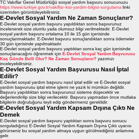
TC Vakıflar Genel Müdürlüğü sosyal yardım başvuru sonucunuzu
https://www.turkiye.gov.tr/vakiflar-kisi-yardim-bilgisi-sorgulama
linki
üzerinden görüntüleyebilirsiniz.
E-Devlet Sosyal Yardım Ne Zaman Sonuçlanır?
E-Devlet sosyal yardım başvuru yapıldıktan sonra başvurunuz
incelenerek size olumlu yada olumsuz bilgi verilmektedir. E-Devlet
sosyal yardım başvuru ortalama 10 ile 15 gün içerisinde
sonuçlanmaktadır. E-Devlet başvuru sonuçlandıktan sonra ödemeler
30 gün içerisinde yapılmaktadır.
E-Devlet sosyal yardım başvuru yaptıktan sonra kaç gün içerisinde
sonuçlanacağını öğrenmek için
E-Devlet Sosyal Yardım Başvurusu
Kaç Günde Belli Olur? Ne Zaman Sonuçlanır?
yazımızı
inceleyebilirsiniz.
E-Devlet Sosyal Yardım Başvurusu Nasıl İptal
Edilir?
E-Devlet sosyal yardım başvuru nasıl iptal edilir ve E-Devlet sosyal
yardım başvurusu iptal etme işlemi ne yazık ki mümkün değildir.
Başvuru yapıldıktan sonra başvurunuz sisteme düşecektir ve
değerlendirilip size bilgi verilecektir. Başvuru yapmadan önce mutlaka
bilgilerin doğruluğunu teyit edip göndermeniz gereklidir.
E-Devlet Sosyal Yardım Kapsam Dışına Çıktı Ne
Demek
E-Devlet sosyal yardım başvuru yaptıktan sonra başvuru sonucu
sorguladığınız E-Devlet Sosyal Yardım Kapsam Dışına Çıktı uyarısı
görürseniz bu sosyal yardım almaya uygun görülmediğiniz anlamına
gelir.