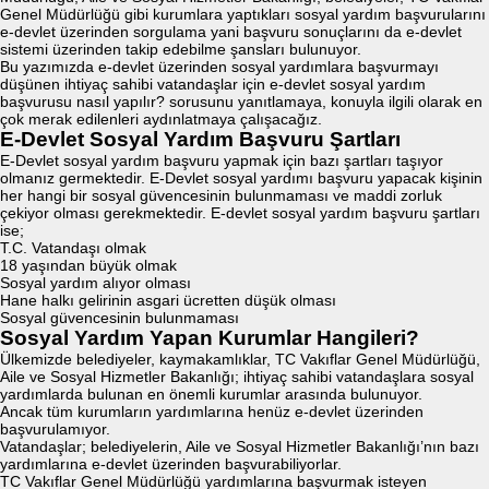
Genel Müdürlüğü gibi kurumlara yaptıkları sosyal yardım başvurularını
e-devlet üzerinden sorgulama yani başvuru sonuçlarını da e-devlet
sistemi üzerinden takip edebilme şansları bulunuyor.
Bu yazımızda e-devlet üzerinden sosyal yardımlara başvurmayı
düşünen ihtiyaç sahibi vatandaşlar için e-devlet sosyal yardım
başvurusu nasıl yapılır? sorusunu yanıtlamaya, konuyla ilgili olarak en
çok merak edilenleri aydınlatmaya çalışacağız.
E-Devlet Sosyal Yardım Başvuru Şartları
E-Devlet sosyal yardım başvuru yapmak için bazı şartları taşıyor
olmanız germektedir. E-Devlet sosyal yardımı başvuru yapacak kişinin
her hangi bir sosyal güvencesinin bulunmaması ve maddi zorluk
çekiyor olması gerekmektedir. E-devlet sosyal yardım başvuru şartları
ise;
T.C. Vatandaşı olmak
18 yaşından büyük olmak
Sosyal yardım alıyor olması
Hane halkı gelirinin asgari ücretten düşük olması
Sosyal güvencesinin bulunmaması
Sosyal Yardım Yapan Kurumlar Hangileri?
Ülkemizde belediyeler, kaymakamlıklar, TC Vakıflar Genel Müdürlüğü,
Aile ve Sosyal Hizmetler Bakanlığı; ihtiyaç sahibi vatandaşlara sosyal
yardımlarda bulunan en önemli kurumlar arasında bulunuyor.
Ancak tüm kurumların yardımlarına henüz e-devlet üzerinden
başvurulamıyor.
Vatandaşlar; belediyelerin, Aile ve Sosyal Hizmetler Bakanlığı’nın bazı
yardımlarına e-devlet üzerinden başvurabiliyorlar.
TC Vakıflar Genel Müdürlüğü yardımlarına başvurmak isteyen