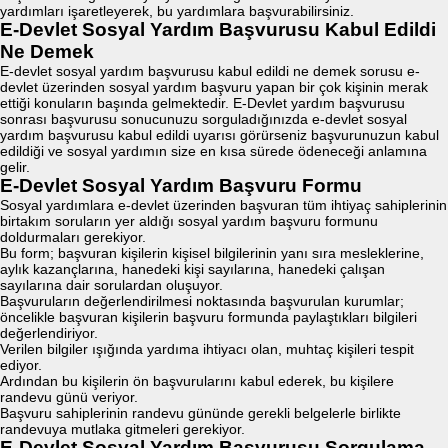
yardımları işaretleyerek, bu yardımlara başvurabilirsiniz.
E-Devlet Sosyal Yardım Başvurusu Kabul Edildi
Ne Demek
E-devlet sosyal yardım başvurusu kabul edildi ne demek sorusu e-
devlet üzerinden sosyal yardım başvuru yapan bir çok kişinin merak
ettiği konuların başında gelmektedir. E-Devlet yardım başvurusu
sonrası başvurusu sonucunuzu sorguladığınızda e-devlet sosyal
yardım başvurusu kabul edildi uyarısı görürseniz başvurunuzun kabul
edildiği ve sosyal yardımın size en kısa sürede ödeneceği anlamına
gelir.
E-Devlet Sosyal Yardım Başvuru Formu
Sosyal yardımlara e-devlet üzerinden başvuran tüm ihtiyaç sahiplerinin
birtakım soruların yer aldığı sosyal yardım başvuru formunu
doldurmaları gerekiyor.
Bu form; başvuran kişilerin kişisel bilgilerinin yanı sıra mesleklerine,
aylık kazançlarına, hanedeki kişi sayılarına, hanedeki çalışan
sayılarına dair sorulardan oluşuyor.
Başvuruların değerlendirilmesi noktasında başvurulan kurumlar;
öncelikle başvuran kişilerin başvuru formunda paylaştıkları bilgileri
değerlendiriyor.
Verilen bilgiler ışığında yardıma ihtiyacı olan, muhtaç kişileri tespit
ediyor.
Ardından bu kişilerin ön başvurularını kabul ederek, bu kişilere
randevu günü veriyor.
Başvuru sahiplerinin randevu gününde gerekli belgelerle birlikte
randevuya mutlaka gitmeleri gerekiyor.
E-Devlet Sosyal Yardım Başvurusu Sorgulama