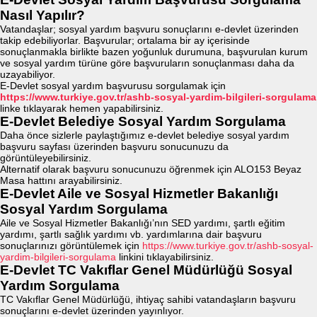
Nasıl Yapılır?
Vatandaşlar; sosyal yardım başvuru sonuçlarını e-devlet üzerinden
takip edebiliyorlar. Başvurular; ortalama bir ay içerisinde
sonuçlanmakla birlikte bazen yoğunluk durumuna, başvurulan kurum
ve sosyal yardım türüne göre başvuruların sonuçlanması daha da
uzayabiliyor.
E-Devlet sosyal yardım başvurusu sorgulamak için
https://www.turkiye.gov.tr/ashb-sosyal-yardim-bilgileri-sorgulama
linke tıklayarak hemen yapabilirsiniz.
E-Devlet Belediye Sosyal Yardım Sorgulama
Daha önce sizlerle paylaştığımız e-devlet belediye sosyal yardım
başvuru sayfası üzerinden başvuru sonucunuzu da
görüntüleyebilirsiniz.
Alternatif olarak başvuru sonucunuzu öğrenmek için ALO153 Beyaz
Masa hattını arayabilirsiniz.
E-Devlet Aile ve Sosyal Hizmetler Bakanlığı
Sosyal Yardım Sorgulama
Aile ve Sosyal Hizmetler Bakanlığı’nın SED yardımı, şartlı eğitim
yardımı, şartlı sağlık yardımı vb. yardımlarına dair başvuru
sonuçlarınızı görüntülemek için
https://www.turkiye.gov.tr/ashb-sosyal-
yardim-bilgileri-sorgulama
linkini tıklayabilirsiniz.
E-Devlet TC Vakıflar Genel Müdürlüğü Sosyal
Yardım Sorgulama
TC Vakıflar Genel Müdürlüğü, ihtiyaç sahibi vatandaşların başvuru
sonuçlarını e-devlet üzerinden yayınlıyor.