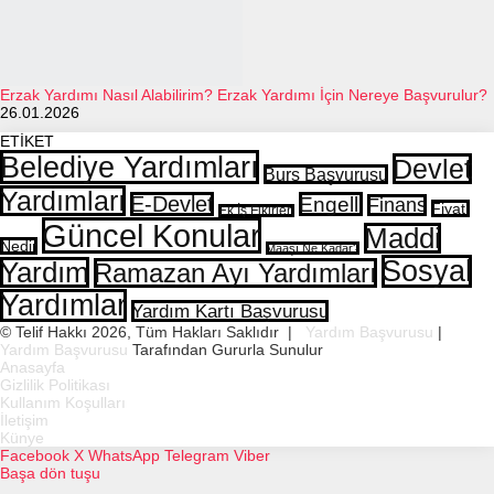
Erzak Yardımı Nasıl Alabilirim? Erzak Yardımı İçin Nereye Başvurulur?
26.01.2026
ETİKET
Belediye Yardımları
Devlet
Burs Başvurusu
Yardımları
E-Devlet
Engelli
Finans
Fiyatı
Ek İş Fikirleri
Güncel Konular
Maddi
Nedir
Maaşı Ne Kadar?
Sosyal
Yardım
Ramazan Ayı Yardımları
Yardımlar
Yardım Kartı Başvurusu
© Telif Hakkı 2026, Tüm Hakları Saklıdır |
Yardım Başvurusu
|
Yardım Başvurusu
Tarafından Gururla Sunulur
Anasayfa
Gizlilik Politikası
Kullanım Koşulları
İletişim
Künye
Facebook
X
WhatsApp
Telegram
Viber
Başa dön tuşu