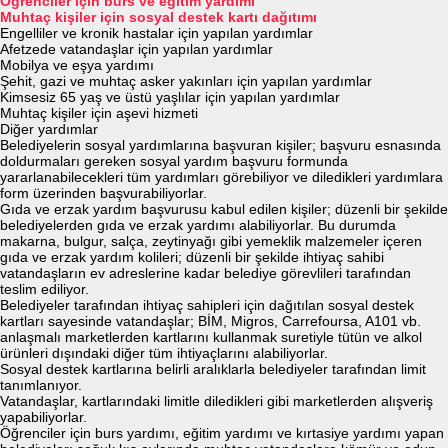
Öğrenciler için burs ve eğitim yardımı
Muhtaç kişiler için sosyal destek kartı dağıtımı
Engelliler ve kronik hastalar için yapılan yardımlar
Afetzede vatandaşlar için yapılan yardımlar
Mobilya ve eşya yardımı
Şehit, gazi ve muhtaç asker yakınları için yapılan yardımlar
Kimsesiz 65 yaş ve üstü yaşlılar için yapılan yardımlar
Muhtaç kişiler için aşevi hizmeti
Diğer yardımlar
Belediyelerin sosyal yardımlarına başvuran kişiler; başvuru esnasında
doldurmaları gereken sosyal yardım başvuru formunda
yararlanabilecekleri tüm yardımları görebiliyor ve diledikleri yardımlara
form üzerinden başvurabiliyorlar.
Gıda ve erzak yardım başvurusu kabul edilen kişiler; düzenli bir şekilde
belediyelerden gıda ve erzak yardımı alabiliyorlar. Bu durumda
makarna, bulgur, salça, zeytinyağı gibi yemeklik malzemeler içeren
gıda ve erzak yardım kolileri; düzenli bir şekilde ihtiyaç sahibi
vatandaşların ev adreslerine kadar belediye görevlileri tarafından
teslim ediliyor.
Belediyeler tarafından ihtiyaç sahipleri için dağıtılan sosyal destek
kartları sayesinde vatandaşlar; BİM, Migros, Carrefoursa, A101 vb.
anlaşmalı marketlerden kartlarını kullanmak suretiyle tütün ve alkol
ürünleri dışındaki diğer tüm ihtiyaçlarını alabiliyorlar.
Sosyal destek kartlarına belirli aralıklarla belediyeler tarafından limit
tanımlanıyor.
Vatandaşlar, kartlarındaki limitle diledikleri gibi marketlerden alışveriş
yapabiliyorlar.
Öğrenciler için burs yardımı, eğitim yardımı ve kırtasiye yardımı yapan