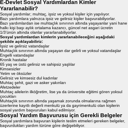
E-Devlet Sosyal Yardımlardan Kimler
Yararlanabilir?
Sosyal yardımlar; muhtaç, işsiz ve yoksul kişiler için yapılıyor.
Bazı yardımlara yalnızca işsiz ve gelirsiz kişiler başvurabiliyorlar.
Bazı yardımlardan ise muhtaçlık sınırının altında yaşayanlar yani hane
halkı kişi başı aylık ortalama kazancı, güncel net asgari ücretin
1/3’ünün altında olanlar yararlanabiliyorlar.
Sosyal yardımlardan kimlerin yararlanabileceğini aşağıdaki
şekilde açıklayabiliriz:
İşsiz ve gelirsiz vatandaşlar
Muhtaçlık sınırının altında yaşayan dar gelirli ve yoksul vatandaşlar
Engelli vatandaşlar
Kronik hastalar
65 yaş ve üstü gelirsiz ve sahipsiz yaşlılar
Kimsesizler
Yetim ve öksüzler
Gelirsiz ve kimsesiz dul kadınlar
Muhtaç şehit, gazi ve asker yakınları
Afetzedeler
Muhtaç ailelerin ilköğretim, lise ya da üniversite eğitimi gören yoksul
çocukları
Muhtaçlık sınırının altında yaşamak zorunda olmalarına rağmen
üzerlerine kayıtlı değerli menkulü ya da gayrimenkulü olan kişilerin
sosyal yardım başvuruları kabul edilmiyor.
Sosyal Yardım Başvurusu için Gerekli Belgeler
Sosyal yardımlara başvuran kişilerin teslim etmeleri gereken belgeler,
başvurdukları yardım türüne göre değişebiliyor.