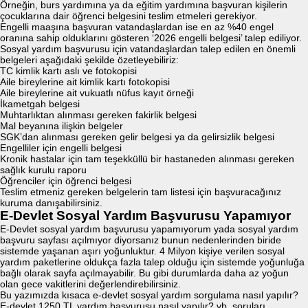
Örneğin, burs yardımına ya da eğitim yardımına başvuran kişilerin
çocuklarına dair öğrenci belgesini teslim etmeleri gerekiyor.
Engelli maaşına başvuran vatandaşlardan ise en az %40 engel
oranına sahip olduklarını gösteren ‘2026 engelli belgesi’ talep ediliyor.
Sosyal yardım başvurusu için vatandaşlardan talep edilen en önemli
belgeleri aşağıdaki şekilde özetleyebiliriz:
TC kimlik kartı aslı ve fotokopisi
Aile bireylerine ait kimlik kartı fotokopisi
Aile bireylerine ait vukuatlı nüfus kayıt örneği
İkametgah belgesi
Muhtarlıktan alınması gereken fakirlik belgesi
Mal beyanına ilişkin belgeler
SGK’dan alınması gereken gelir belgesi ya da gelirsizlik belgesi
Engelliler için engelli belgesi
Kronik hastalar için tam teşekküllü bir hastaneden alınması gereken
sağlık kurulu raporu
Öğrenciler için öğrenci belgesi
Teslim etmeniz gereken belgelerin tam listesi için başvuracağınız
kuruma danışabilirsiniz.
E-Devlet Sosyal Yardım Başvurusu Yapamıyor
E-Devlet sosyal yardım başvurusu yapamıyorum yada sosyal yardım
başvuru sayfası açılmıyor diyorsanız bunun nedenlerinden biride
sistemde yaşanan aşırı yoğunluktur. 4 Milyon kişiye verilen sosyal
yardım paketlerine oldukça fazla talep olduğu için sistemde yoğunluğa
bağlı olarak sayfa açılmayabilir. Bu gibi durumlarda daha az yoğun
olan gece vakitlerini değerlendirebilirsiniz.
Bu yazımızda kısaca e-devlet sosyal yardım sorgulama nasıl yapılır?
E-devlet 1250 TL yardım başvurusu nasıl yapılır? vb. soruları