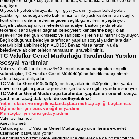
belediyeler; soğuk kış aylarında muhtaç vatandaşlara kömür ve odun
dağıtıyor.
Giyecek kıyafeti olmayanlar için giysi yardımı yapan belediyeler;
yaşlılar için sunduğu evde bakım hizmeti ile yaşlı kişilerin rutin sağlık
kontrollerini onların evlerine giden sağlık görevlilerine yaptırıyor.
Engelli vatandaşlar için tekerlekli sandalye, baston ya da akülü
tekerlekli sandalyeler dağıtan belediyeler; kendilerine bağlı olan
aşevlerinde her gün kimsesiz ve sahipsiz kişilerin karınlarını doyuruyor.
Bağlı olduğunuz belediye tarafından yapılan sosyal yardımlara dair
detaylı bilgi alabilmek için ALO153 Beyaz Masa hattını ya da
belediyeye ait olan telefon numarasını arayabilirsiniz.
TC Vakıflar Genel Müdürlüğü Tarafından Yapılan
Sosyal Yardımlar
Yetim ve öksüzler ile en az %40 engel oranına sahip olan engelli
vatandaşlar; TC Vakıflar Genel Müdürlüğü’ne fakirlik maaşı almak
adına başvurabiliyorlar.
TC Vakıflar Genel Müdürlüğü; muhtaç ailelerin ilköğretim, lise ya da
üniversite eğitimi gören öğrencileri için burs ve eğitim yardımı sunuyor.
TC Vakıflar Genel Müdürlüğü tarafından yapılan en önemli sosyal
yardımları aşağıdaki şekilde özetleyebiliriz:
Yetim, öksüz ve engelli vatandaşlara muhtaç aylığı bağlanması
Öğrenciler için burs ve eğitim yardımı
Muhtaçlar için kuru gıda yardımı
Vakıf evi hizmeti
Aşevi hizmeti
Vatandaşlar; TC Vakıflar Genel Müdürlüğü yardımlarına e-devlet
üzerinden başvuramıyorlar.
Başvuruların bizzat Bölge Müdürlüğüne gidilerek ya da posta yoluyla