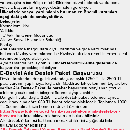
vatandaşların ise Bölge müdürlüklerine bizzat giderek ya da posta
yoluyla başvurularını gerçekleştirmeleri gerekiyor.
Ülkemizde sosyal yardımlarda bulunan en önemli kurumları
aşağıdaki şekilde sıralayabiliriz:
Belediyeler
Kaymakamlıklar
Valilikler
TC Vakıflar Genel Müdürlüğü
Aile ve Sosyal Hizmetler Bakanlığı
Kızılay
Afet anlarında mağdurlara giysi, barınma ve gıda yardımlarında
bulunan Kızılay yardımlarına ise Kızılay’a ait olan resmi internet sitesi
üzerinden başvurulabiliyor.
Aynı zamanda Kızılay’nın 81 ilindeki temsilciliklerine gidilerek de
başvurular gerçekleştirilebiliyor.
E-Devlet Aile Destek Paketi Başvurusu
Devlet tarafından dar gelirli vatandaşlara aylık 1250 TL ile 2500 TL
para yardımı yapılmaya başlandı. Maddi zorluk çeken muhtaç ailelere
verilen Aile Destek Paketi ile beraber başvurusu onaylanan çocuklu
ailelere çocuk destek bileşeni ödemesi yapılacaktır.
Dar gelirli vatandaşlar 1250 TL aile destek paketi ödemesi ayrıca
çocuk sayısına göre 650 TL kadar ödeme alabilecek. Toplamda 1900
TL ödeme almak için hemen e-devlet üzerinden
https://www.turkiye.gov.tr/ashb-sosyal-ekonomik-destek-on-
basvuru
bu linke tıklayarak başvuruda bulunabilirsiniz.
Aile destek ödemesi hakkında merak ettiklerini aşağıdaki linke
tıklayarak öğrenebilirsiniz.
Aile Destek Ödemesi Yardımı Başvurusu Nasıl Yapılır? Başvuru