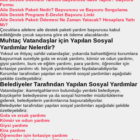
Formu
Aile Destek Paketi Nedir? Başvurusu ve Başvuru Sorgulama
Aile Destek Programı E-Devlet Başvuru Linki
Aile Destek Paketi Ödemesi Ne Zaman Yatacak? Hesaplara Yattı
Mı?
Çocuklara ailelere aile destek paketi yardım başvurusu kabul
edildiğinde çocuk sayısına göre ek ödeme alacaklarıdır.
Muhtaç Vatandaşlar için Yapılan Sosyal
Yardımlar Nelerdir?
Yoksul ve ihtiyaç sahibi vatandaşlar; yukarıda bahsettiğimiz kurumlara
başvurmak suretiyle gıda ve erzak yardımı, kömür ve odun yardımı,
giysi yardımı, burs ve eğitim yardımı, para yardımı, öğrenciler için
kırtasiye yardımı vb. birçok yardımlardan faydalanabiliyorlar.
Kurumlar tarafından yapılan en önemli sosyal yardımları aşağıdaki
şekilde özetleyebiliriz:
Belediyeler Tarafından Yapılan Sosyal Yardımlar
Vatandaşlar; ikametgahlarının bulunduğu yerdeki belediyeye,
büyükşehir belediyesine ya da sosyal hizmetler müdürlüklerine
giderek, belediyelerin yardımlarına başvurabiliyorlar.
Belediyeler tarafından yapılan sosyal yardımları aşağıdaki şekilde
özetleyebiliriz:
Gıda ve erzak yardımı
Kömür ve odun yardımı
Giysi yardımı
Kira yardımı
Öğrenciler için kırtasiye yardımı