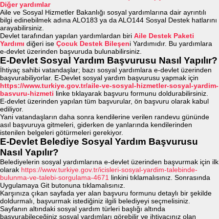
Diğer yardımlar
Aile ve Sosyal Hizmetler Bakanlığı sosyal yardımlarına dair ayrıntılı
bilgi edinebilmek adına ALO183 ya da ALO144 Sosyal Destek hatlarını
arayabilirsiniz.
Devlet tarafından yapılan yardımlardan biri
Aile Destek Paketi
Yardımı
diğeri ise
Çocuk Destek Bileşen
i Yardımıdır. Bu yardımlara
e-devlet üzerinden başvuruda bulunabilirsiniz.
E-Devlet Sosyal Yardım Başvurusu Nasıl Yapılır?
İhtiyaç sahibi vatandaşlar; bazı sosyal yardımlara e-devlet üzerinden
başvurabiliyorlar. E-Devlet sosyal yardım başvurusu yapmak için
https://www.turkiye.gov.tr/aile-ve-sosyal-hizmetler-sosyal-yardim-
basvuru-hizmeti
linke tıklayarak başvuru formunu doldurabilirsiniz.
E-devlet üzerinden yapılan tüm başvurular, ön başvuru olarak kabul
ediliyor.
Yani vatandaşların daha sonra kendilerine verilen randevu gününde
asıl başvuruya gitmeleri, giderken de yanlarında kendilerinden
istenilen belgeleri götürmeleri gerekiyor.
E-Devlet Belediye Sosyal Yardım Başvurusu
Nasıl Yapılır?
Belediyelerin sosyal yardımlarına e-devlet üzerinden başvurmak için ilk
olarak
https://www.turkiye.gov.tr/icisleri-sosyal-yardim-talebinde-
bulunma-ve-talebi-sorgulama-4671
linkini tıklamalısınız. Sonrasında
Uygulamaya Git butonuna tıklamalısınız.
Karşınıza çıkan sayfada yer alan başvuru formunu detaylı bir şekilde
doldurmalı, başvurmak istediğiniz ilgili belediyeyi seçmelisiniz.
Sayfanın altındaki sosyal yardım türleri başlığı altında
başvurabileceğiniz sosyal yardımları görebilir ve ihtiyacınız olan